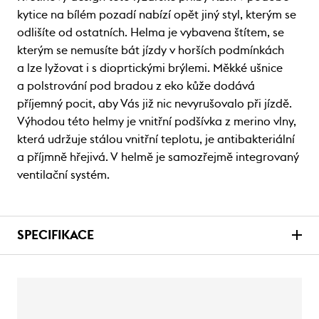
kytice na bílém pozadí nabízí opět jiný styl, kterým se
odlišíte od ostatních. Helma je vybavena štítem, se
kterým se nemusíte bát jízdy v horších podmínkách
a lze lyžovat i s dioprtickými brýlemi. Měkké ušnice
a polstrování pod bradou z eko kůže dodává
příjemný pocit, aby Vás již nic nevyrušovalo při jízdě.
Výhodou této helmy je vnitřní podšívka z merino vlny,
která udržuje stálou vnitřní teplotu, je antibakteriální
a příjmně hřejivá. V helmě je samozřejmě integrovaný
ventilační systém.
SPECIFIKACE