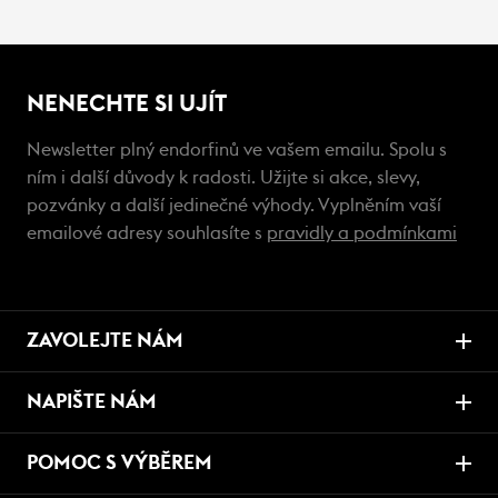
NENECHTE SI UJÍT
Newsletter plný endorfinů ve vašem emailu. Spolu s
ním i další důvody k radosti. Užijte si akce, slevy,
pozvánky a další jedinečné výhody. Vyplněním vaší
emailové adresy souhlasíte s
pravidly a podmínkami
ZAVOLEJTE NÁM
NAPIŠTE NÁM
POMOC S VÝBĚREM