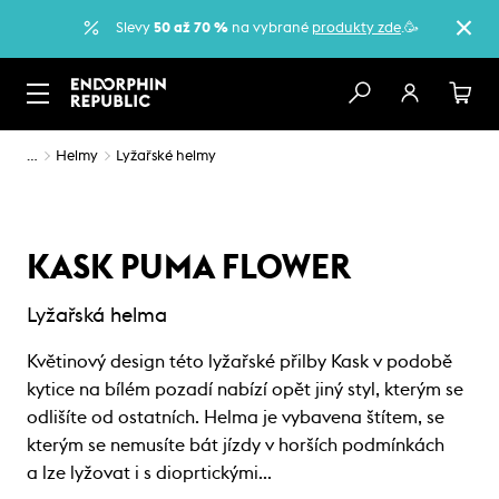
Slevy
50 až 70 %
na vybrané
produkty zde
.🥳
…
Helmy
Lyžařské helmy
KASK PUMA FLOWER
Lyžařská helma
Květinový design této lyžařské přilby Kask v podobě
kytice na bílém pozadí nabízí opět jiný styl, kterým se
odlišíte od ostatních. Helma je vybavena štítem, se
kterým se nemusíte bát jízdy v horších podmínkách
a lze lyžovat i s dioprtickými…