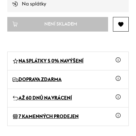
Na splátky
NENÍ SKLADEM
NA SPLÁTKY S 0% NAVÝŠENÍ
DOPRAVA ZDARMA
AŽ 60 DNŮ NA VRÁCENÍ
7 KAMENNÝCH PRODEJEN