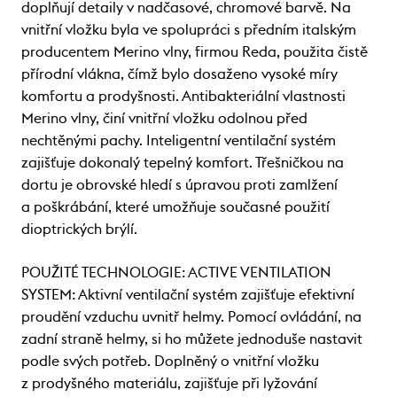
doplňují detaily v nadčasové, chromové barvě. Na
vnitřní vložku byla ve spolupráci s předním italským
producentem Merino vlny, firmou Reda, použita čistě
přírodní vlákna, čímž bylo dosaženo vysoké míry
komfortu a prodyšnosti. Antibakteriální vlastnosti
Merino vlny, činí vnitřní vložku odolnou před
nechtěnými pachy. Inteligentní ventilační systém
zajišťuje dokonalý tepelný komfort. Třešničkou na
dortu je obrovské hledí s úpravou proti zamlžení
a poškrábání, které umožňuje současné použití
dioptrických brýlí.
POUŽITÉ TECHNOLOGIE: ACTIVE VENTILATION
SYSTEM: Aktivní ventilační systém zajišťuje efektivní
proudění vzduchu uvnitř helmy. Pomocí ovládání, na
zadní straně helmy, si ho můžete jednoduše nastavit
podle svých potřeb. Doplněný o vnitřní vložku
z prodyšného materiálu, zajišťuje při lyžování