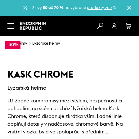
Slevy
50 až 70 %
na vybrané
produkty zde
.🥳
…
Helmy
Lyžařské helmy
-30%
KASK CHROME
Lyžařská helma
Už žádné kompromisy mezi stylem, bezpečností či
pohodlím, na scénu přichází lyžařská helma Kask
Chrome, která disponuje zkrátka vším! Ladné linie
doplňují detaily v nadčasové, chromové barvě. Na
vnitřní vložku byla ve spolupráci s předním…