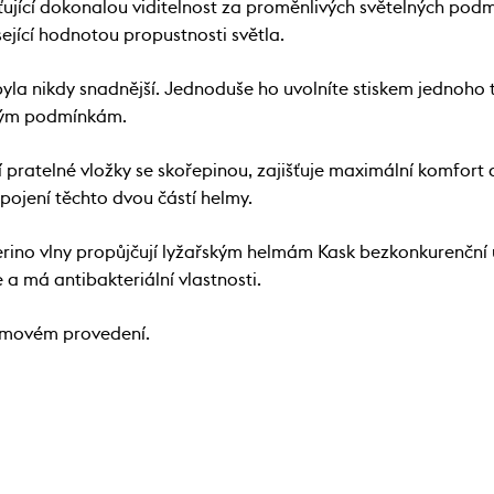
jící dokonalou viditelnost za proměnlivých světelných podm
sející hodnotou propustnosti světla.
nikdy snadnější. Jednoduše ho uvolníte stiskem jednoho t
lným podmínkám.
 pratelné vložky se skořepinou, zajišťuje maximální komfort 
spojení těchto dvou částí helmy.
ino vlny propůjčují lyžařským helmám Kask bezkonkurenční úr
 a má antibakteriální vlastnosti.
omovém provedení.