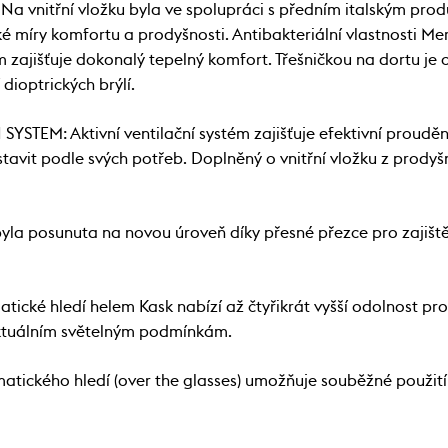
Na vnitřní vložku byla ve spolupráci s předním italským pro
é míry komfortu a prodyšnosti. Antibakteriální vlastnosti Meri
m zajišťuje dokonalý tepelný komfort. Třešničkou na dortu je
dioptrických brýlí.
EM: Aktivní ventilační systém zajišťuje efektivní proudění
tavit podle svých potřeb. Doplněný o vnitřní vložku z prodyšn
posunuta na novou úroveň díky přesné přezce pro zajištění
é hledí helem Kask nabízí až čtyřikrát vyšší odolnost pro
ktuálním světelným podmínkám.
ického hledí (over the glasses) umožňuje souběžné použití 