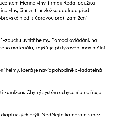
ducentem Merino vlny, firmou Reda, použita
no vlny, činí vnitřní vložku odolnou před
 obrovské hledí s úpravou proti zamlžení
 vzduchu uvnitř helmy. Pomocí ovládání, na
ého materiálu, zajišťuje při lyžování maximální
 helmy, která je navíc pohodlně ovladatelná
ti zamlžení. Chytrý systém uchycení umožňuje
dioptrických brýlí. Nedělejte kompromis mezi