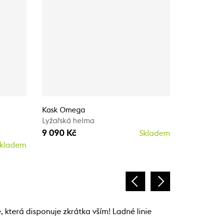
-20%
Kask Omega
Lyžařská helma
BOLLÉ V-
9 090 Kč
Lyžařská
Skladem
7 199 Kč
kladem
která disponuje zkrátka vším! Ladné linie