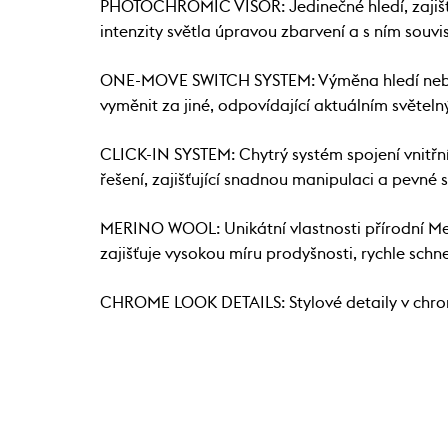
PHOTOCHROMIC VISOR: Jedinečné hledí, zajišťu
intenzity světla úpravou zbarvení a s ním souvi
ONE-MOVE SWITCH SYSTEM: Výměna hledí nebyla 
vyměnit za jiné, odpovídající aktuálním světe
CLICK-IN SYSTEM: Chytrý systém spojení vnitřní
řešení, zajišťující snadnou manipulaci a pevné 
MERINO WOOL: Unikátní vlastnosti přírodní Mer
zajišťuje vysokou míru prodyšnosti, rychle schne
CHROME LOOK DETAILS: Stylové detaily v chr