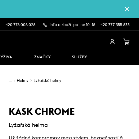
0
+420 776 008 028
info o zboží: po–ne 10–18
+420 777 355 833
VÝŽIVA
ZNAČKY
SLUŽBY
…
Helmy
Lyžařské helmy
KASK CHROME
Lyžařská helma
Už žádné kompromisy mezi stylem, bezpečností či