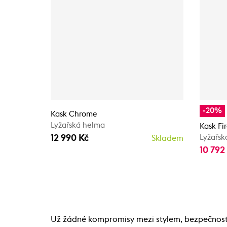
-20%
Kask Chrome
Lyžařská helma
Kask Fir
12 990 Kč
Lyžařsk
Skladem
10 792
Už žádné kompromisy mezi stylem, bezpečností 