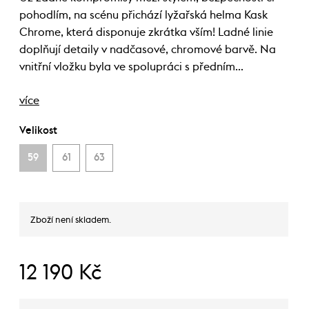
pohodlím, na scénu přichází lyžařská helma Kask
Chrome, která disponuje zkrátka vším! Ladné linie
doplňují detaily v nadčasové, chromové barvě. Na
vnitřní vložku byla ve spolupráci s předním…
více
Velikost
59
61
63
Zboží není skladem.
12 190 Kč