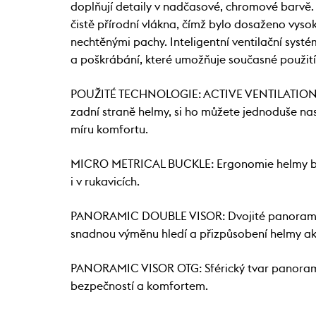
doplňují detaily v nadčasové, chromové barvě. 
čistě přírodní vlákna, čímž bylo dosaženo vysok
nechtěnými pachy. Inteligentní ventilační systé
a poškrábání, které umožňuje současné použití 
POUŽITÉ TECHNOLOGIE: ACTIVE VENTILATION SYST
zadní straně helmy, si ho můžete jednoduše nas
míru komfortu.
MICRO METRICAL BUCKLE: Ergonomie helmy byla 
i v rukavicích.
PANORAMIC DOUBLE VISOR: Dvojité panoramatick
snadnou výměnu hledí a přizpůsobení helmy a
PANORAMIC VISOR OTG: Sférický tvar panoramat
bezpečností a komfortem.