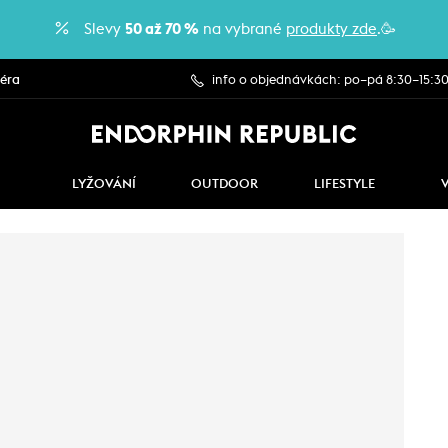
Slevy
50 až 70 %
na vybrané
produkty zde
.🥳
iéra
info o objednávkách: po–pá 8:30–15:3
LYŽOVÁNÍ
OUTDOOR
LIFESTYLE