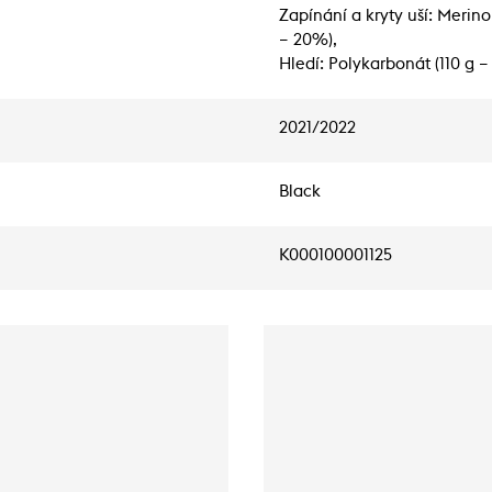
Zapínání a kryty uší: Merin
– 20%),
Hledí: Polykarbonát (110 g 
2021/2022
Black
K000100001125