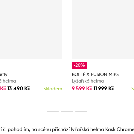
-20%
efly
BOLLÉ X-FUSION MIPS
á helma
Lyžařská helma
 Kč
13 490 Kč
9 599 Kč
11 999 Kč
Skladem
S
či pohodlím, na scénu přichází lyžařská helma Kask Chrome, 