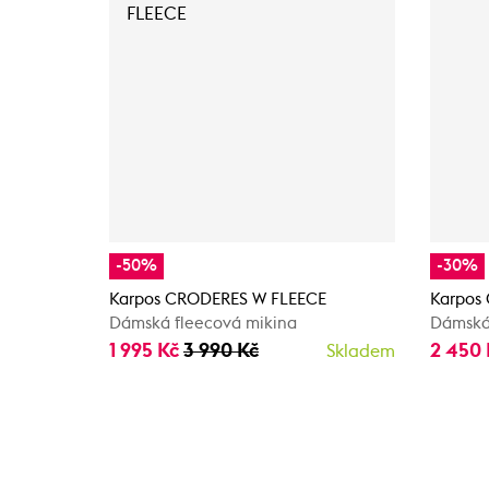
-50%
-30%
Karpos CRODERES W FLEECE
Karpos
Dámská fleecová mikina
Dámská
1 995 Kč
3 990 Kč
2 450
Skladem