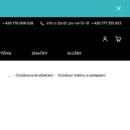
0
+420 776 008 028
info o zboží: po–ne 10–18
+420 777 355 833
VÝŽIVA
ZNAČKY
SLUŽBY
…
Outdoorové oblečení
Outdoor mikiny a zateplení