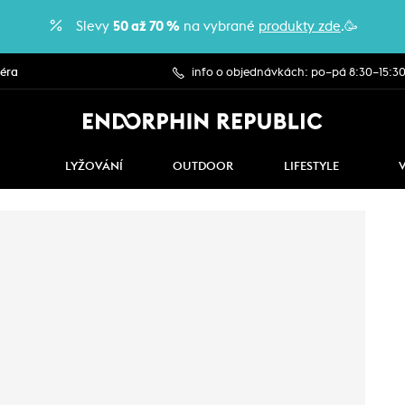
Slevy
50 až 70 %
na vybrané
produkty zde
.🥳
iéra
info o objednávkách: po–pá 8:30–15:3
LYŽOVÁNÍ
OUTDOOR
LIFESTYLE