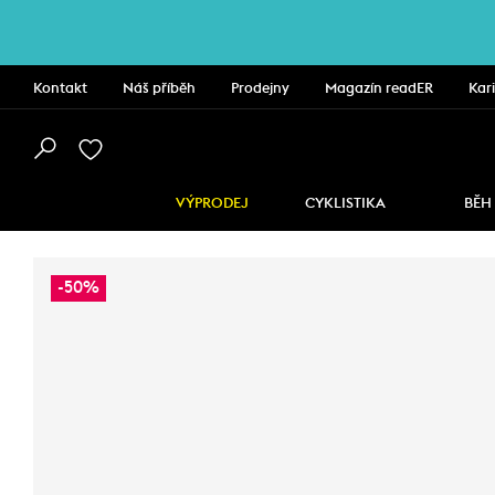
Kontakt
Náš příběh
Prodejny
Magazín readER
Kar
VÝPRODEJ
CYKLISTIKA
BĚH
-50%