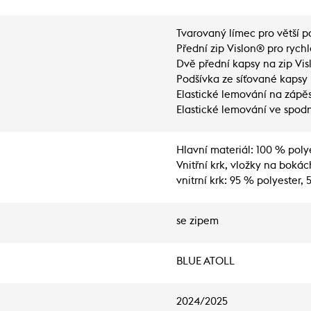
Tvarovaný límec pro větší p
Přední zip Vislon® pro rychle
Dvě přední kapsy na zip Vis
Podšívka ze síťované kapsy 
Elastické lemování na zápěs
Elastické lemování ve spodn
Hlavní materiál: 100 % polye
Vnitřní krk, vložky na bokác
vnitrní krk: 95 % polyester,
se zipem
BLUE ATOLL
2024/2025