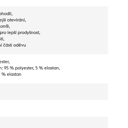
ohodlí,
jší otevírání,
lon®,
pro lepší prodyšnost,
tí,
í části oděvu
ster,
h: 95 % polyester, 5 % elastan,
 5 % elastan