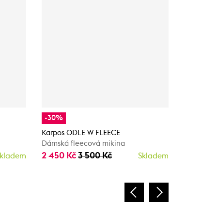
-30%
-40%
Karpos ODLE W FLEECE
Karpos O
Dámská fleecová mikina
Dámská f
2 450 Kč
3 500 Kč
2 094 K
kladem
Skladem