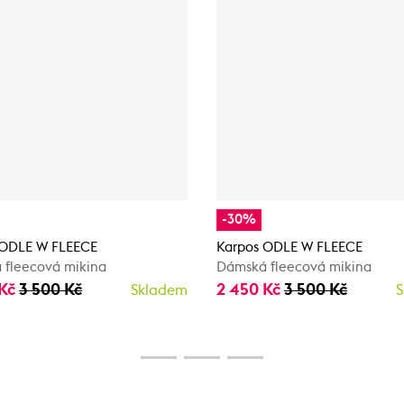
-30%
 ODLE W FLEECE
Karpos ODLE W FLEECE
 fleecová mikina
Dámská fleecová mikina
 Kč
3 500 Kč
2 450 Kč
3 500 Kč
Skladem
S