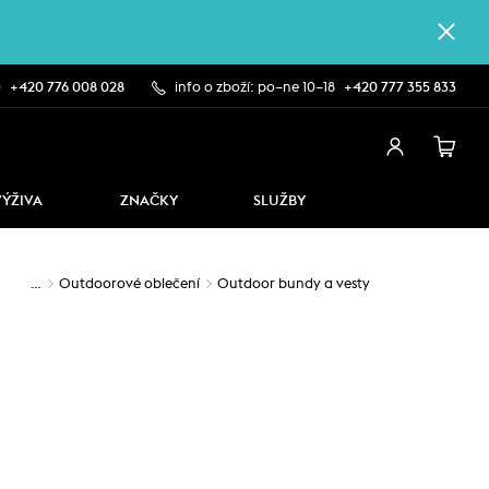
0
+420 776 008 028
info o zboží: po–ne 10–18
+420 777 355 833
VÝŽIVA
ZNAČKY
SLUŽBY
…
Outdoorové oblečení
Outdoor bundy a vesty