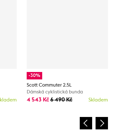
-30%
-20%
Scott Commuter 2.5L
Scott Ins
Dámská cyklistická bunda
Dámská 
4 543 Kč
6 490 Kč
4 152 K
kladem
Skladem