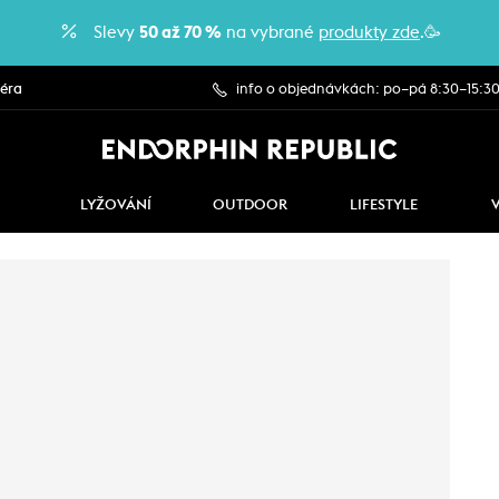
Slevy
50 až 70 %
na vybrané
produkty zde
.🥳
iéra
info o objednávkách: po–pá 8:30–15:3
LYŽOVÁNÍ
OUTDOOR
LIFESTYLE