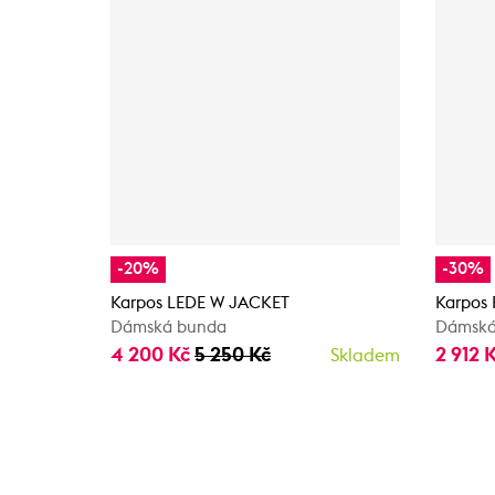
-20%
-30%
Karpos LEDE W JACKET
Karpos
Dámská bunda
Dámská
4 200 Kč
5 250 Kč
2 912 
Skladem