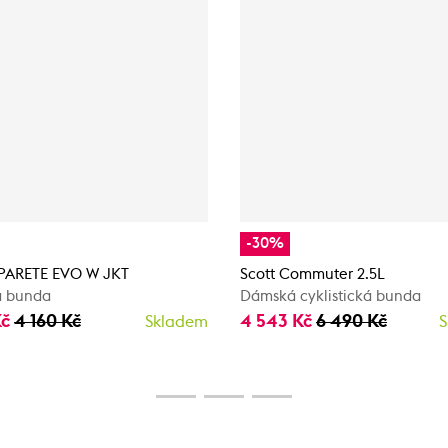
-30%
 PARETE EVO W JKT
Scott Commuter 2.5L
 bunda
Dámská cyklistická bunda
Kč
4 160 Kč
4 543 Kč
6 490 Kč
Skladem
S