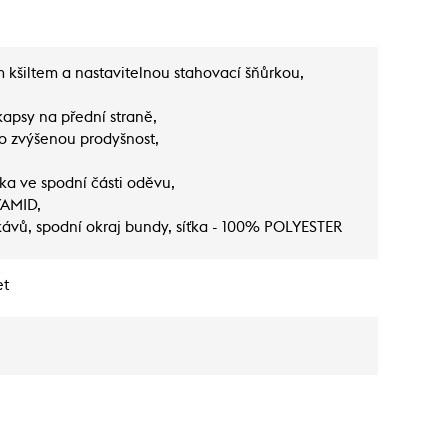
kšiltem a nastavitelnou stahovací šňůrkou,
apsy na přední straně,
ro zvýšenou prodyšnost,
ka ve spodní části oděvu,
YAMID,
kávů, spodní okraj bundy, síťka - 100% POLYESTER
et