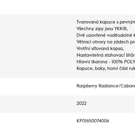
Tvarovaná kapuce s pevným 
Všechny zipy jsou YKK®,
Dvě uzavřené voděodolné k
Větrací otvory na zádech p
Vnitřní síťovaná kapsa,
Nastavitelná stahovací šňůr
Hlavní tkanina - 100% POL
Kapuce, boky, horní část ru
Raspberry Radiance/Cabar
2022
KP01650074006