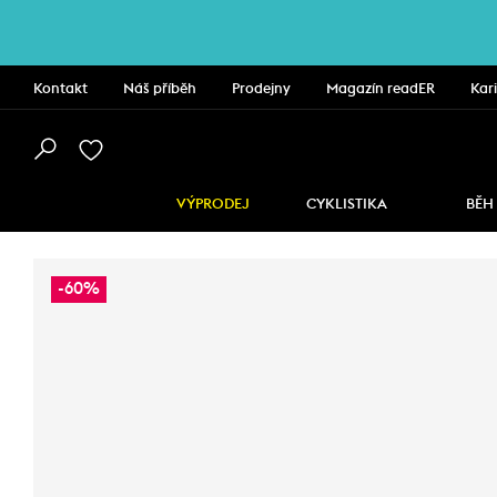
Kontakt
Náš příběh
Prodejny
Magazín readER
Kar
VÝPRODEJ
CYKLISTIKA
BĚH
-60%