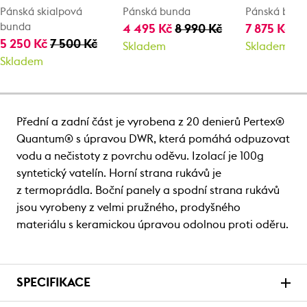
Pánská skialpová
Pánská bunda
Pánská bun
bunda
4 495 Kč
8 990 Kč
7 875 Kč
11
5 250 Kč
7 500 Kč
Skladem
Skladem
Skladem
Přední a zadní část je vyrobena z 20 denierů Pertex®
Quantum® s úpravou DWR, která pomáhá odpuzovat
vodu a nečistoty z povrchu oděvu. Izolací je 100g
syntetický vatelín. Horní strana rukávů je
z termoprádla. Boční panely a spodní strana rukávů
jsou vyrobeny z velmi pružného, prodyšného
materiálu s keramickou úpravou odolnou proti oděru.
SPECIFIKACE