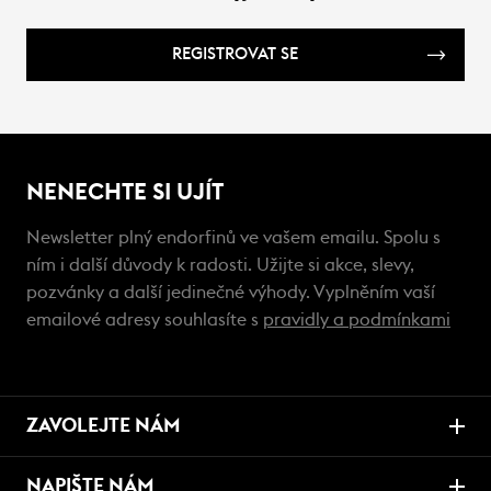
REGISTROVAT SE
NENECHTE SI UJÍT
Newsletter plný endorfinů ve vašem emailu. Spolu s
ním i další důvody k radosti. Užijte si akce, slevy,
pozvánky a další jedinečné výhody. Vyplněním vaší
emailové adresy souhlasíte s
pravidly a podmínkami
ZAVOLEJTE NÁM
NAPIŠTE NÁM