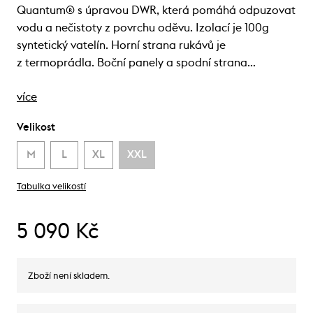
Quantum® s úpravou DWR, která pomáhá odpuzovat
vodu a nečistoty z povrchu oděvu. Izolací je 100g
syntetický vatelín. Horní strana rukávů je
z termoprádla. Boční panely a spodní strana…
více
Velikost
M
L
XL
XXL
Tabulka velikostí
5 090 Kč
Zboží není skladem.