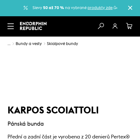
Slevy
50 až 70 %
na vybrané
produkty zde
.🥳
…
Bundy a vesty
Skialpové bundy
KARPOS SCOIATTOLI
Pánská bunda
Přední a zadní část je vyrobena z 20 denierů Pertex®