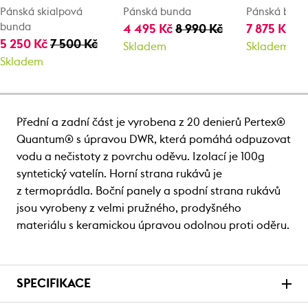
Pánská skialpová
Pánská bunda
Pánská bun
bunda
4 495 Kč
8 990 Kč
7 875 Kč
11
5 250 Kč
7 500 Kč
Skladem
Skladem
Skladem
Přední a zadní část je vyrobena z 20 denierů Pertex®
Quantum® s úpravou DWR, která pomáhá odpuzovat
vodu a nečistoty z povrchu oděvu. Izolací je 100g
syntetický vatelín. Horní strana rukávů je
z termoprádla. Boční panely a spodní strana rukávů
jsou vyrobeny z velmi pružného, prodyšného
materiálu s keramickou úpravou odolnou proti oděru.
SPECIFIKACE