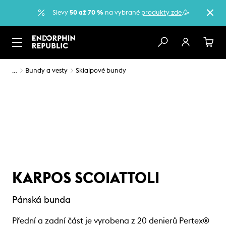
Slevy
50 až 70 %
na vybrané
produkty zde
.🥳
…
Bundy a vesty
Skialpové bundy
KARPOS SCOIATTOLI
Pánská bunda
Přední a zadní část je vyrobena z 20 denierů Pertex®