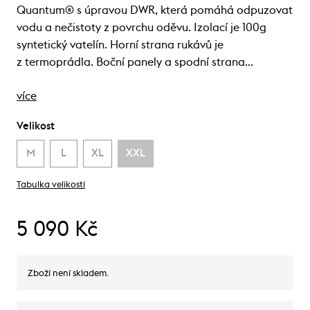
Quantum® s úpravou DWR, která pomáhá odpuzovat
vodu a nečistoty z povrchu oděvu. Izolací je 100g
syntetický vatelín. Horní strana rukávů je
z termoprádla. Boční panely a spodní strana…
více
Velikost
M
L
XL
XXL
Tabulka velikostí
5 090 Kč
Zboží není skladem.