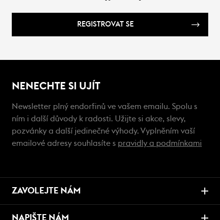
REGISTROVAT SE
NENECHTE SI UJÍT
Newsletter plný endorfinů ve vašem emailu. Spolu s
ním i další důvody k radosti. Užijte si akce, slevy,
pozvánky a další jedinečné výhody. Vyplněním vaší
emailové adresy souhlasíte s
pravidly a podmínkami
ZAVOLEJTE NÁM
NAPIŠTE NÁM