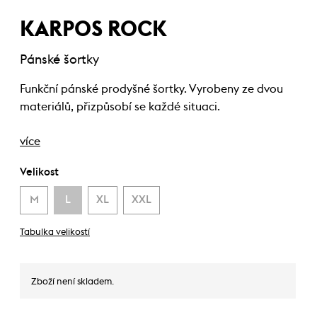
KARPOS ROCK
Pánské šortky
Funkční pánské prodyšné šortky. Vyrobeny ze dvou
materiálů, přizpůsobí se každé situaci.
více
Velikost
M
L
XL
XXL
Tabulka velikostí
Zboží není skladem.