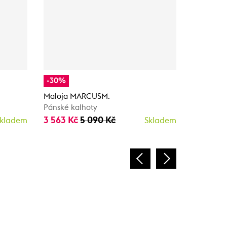
-30%
-30%
Maloja MARCUSM.
Maloja 
Pánské kalhoty
Pánské k
3 563 Kč
5 090 Kč
3 563 K
kladem
Skladem