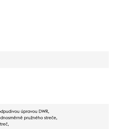
oodpudivou úpravou DWR,
jednosměrně pružného streče,
treč,