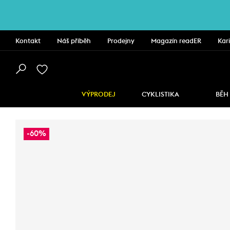
Kontakt
Náš příběh
Prodejny
Magazín readER
Kar
VÝPRODEJ
CYKLISTIKA
BĚH
-60%