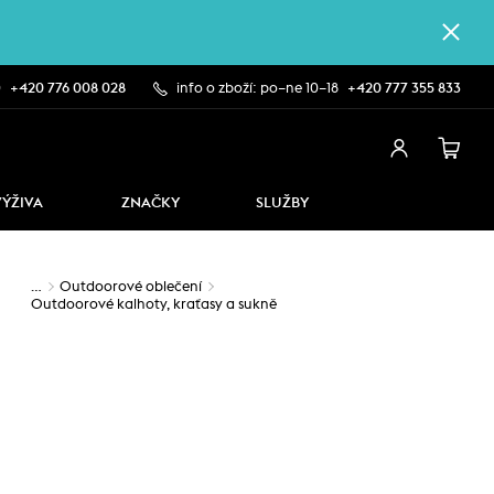
0
+420 776 008 028
info o zboží: po–ne 10–18
+420 777 355 833
VÝŽIVA
ZNAČKY
SLUŽBY
…
Outdoorové oblečení
Outdoorové kalhoty, kraťasy a sukně