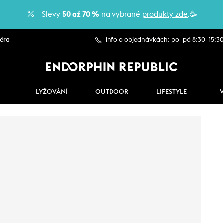
Slevy
50 až 70 %
na vybrané
produkty zde
.🥳
iéra
info o objednávkách: po–pá 8:30–15:3
LYŽOVÁNÍ
OUTDOOR
LIFESTYLE