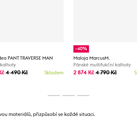
-40%
Idea PANT TRAVERSE MAN
Maloja MarcusM.
kalhoty
Pánské multifukční kalhoty
Kč
4 490 Kč
2 874 Kč
4 790 Kč
Skladem
S
ou materiálů, přizpůsobí se každé situaci.