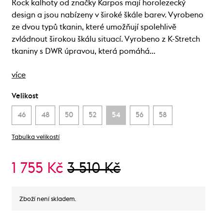
Rock kalhoty od značky Karpos mají horolezecký
design a jsou nabízeny v široké škále barev. Vyrobeno
ze dvou typů tkanin, které umožňují spolehlivě
zvládnout širokou škálu situací. Vyrobeno z K-Stretch
tkaniny s DWR úpravou, která pomáhá…
více
Velikost
46
48
50
52
54
56
58
Tabulka velikostí
1 755 Kč
3 510 Kč
Zboží není skladem.