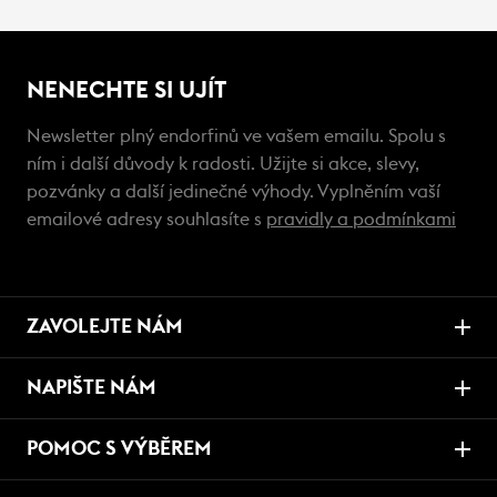
NENECHTE SI UJÍT
Newsletter plný endorfinů ve vašem emailu. Spolu s
ním i další důvody k radosti. Užijte si akce, slevy,
pozvánky a další jedinečné výhody. Vyplněním vaší
emailové adresy souhlasíte s
pravidly a podmínkami
ZAVOLEJTE NÁM
NAPIŠTE NÁM
POMOC S VÝBĚREM