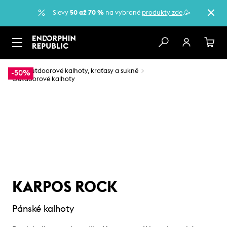
Slevy
50 až 70 %
na vybrané
produkty zde
.🥳
…
Outdoorové kalhoty, kraťasy a sukně
-50%
Outdoorové kalhoty
KARPOS ROCK
Pánské kalhoty