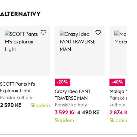
ALTERNATIVY
-20%
-40%
SCOTT Pants M's
Explorair Light
Crazy Idea PANT
Maloja Marc
Pánské kalhoty
TRAVERSE MAN
Pánské multi
2 590 Kč
Pánské kalhoty
kalhoty
Skladem
3 592 Kč
4 490 Kč
2 874 Kč
4 
Skladem
Skladem