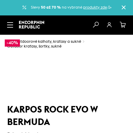
Slevy
50 až 70 %
na vybrané
produkty zde
.🥳
…
Outdoorové kalhoty, kraťasy a sukně
-40%
Outdoor kraťasy, šortky, sukně
KARPOS ROCK EVO W
BERMUDA