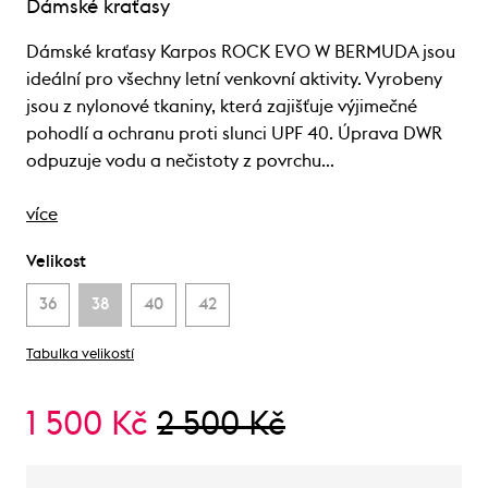
Dámské kraťasy
Dámské kraťasy Karpos ROCK EVO W BERMUDA jsou
ideální pro všechny letní venkovní aktivity. Vyrobeny
jsou z nylonové tkaniny, která zajišťuje výjimečné
pohodlí a ochranu proti slunci UPF 40. Úprava DWR
odpuzuje vodu a nečistoty z povrchu…
více
Velikost
36
38
40
42
Tabulka velikostí
1 500 Kč
2 500 Kč