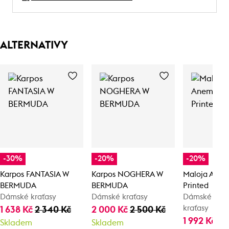
ALTERNATIVY
-30%
-20%
-20%
Karpos FANTASIA W
Karpos NOGHERA W
Maloja Ane
BERMUDA
BERMUDA
Printed
Dámské kraťasy
Dámské kraťasy
Dámské cykli
kraťasy
1 638 Kč
2 340 Kč
2 000 Kč
2 500 Kč
1 992 Kč
2 
Skladem
Skladem