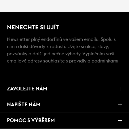
NENECHTE SI UJÍT
Newsletter plný endorfinů ve vašem emailu. Spolu s
ním i další důvody k radosti. Užijte si akce, slevy,
pozvánky a další jedinečné výhody. Vyplněním vaší
emailové adresy souhlasíte s
pravidly a podmínkami
ZAVOLEJTE NÁM
NAPIŠTE NÁM
POMOC S VÝBĚREM