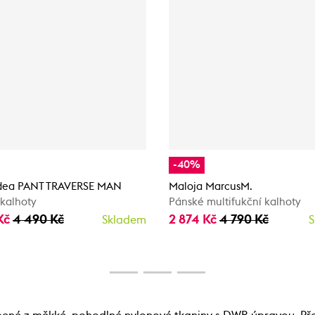
-40%
Idea PANT TRAVERSE MAN
Maloja MarcusM.
kalhoty
Pánské multifukční kalhoty
Kč
4 490 Kč
2 874 Kč
4 790 Kč
Skladem
S