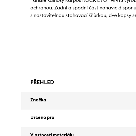
Pánské kalhoty Karpos ROCK EVO PANTS vyrobe
ochranou. Zadní a spodní část nohavic dispon
s nastavitelnou stahovací šňůrkou, dvě kapsy s
PŘEHLED
Značka
Určeno pro
Vlastnosti materiálu