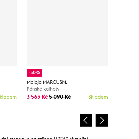
-30%
-30%
Maloja MARCUSM.
Maloja 
Pánské kalhoty
Pánské k
3 563 Kč
5 090 Kč
3 563 K
kladem
Skladem