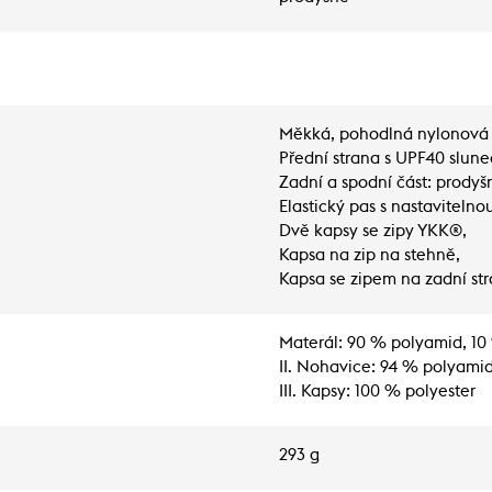
Měkká, pohodlná nylonová 
Přední strana s UPF40 slun
Zadní a spodní část: prody
Elastický pas s nastavitelno
Dvě kapsy se zipy YKK®,
Kapsa na zip na stehně,
Kapsa se zipem na zadní st
Materál: 90 % polyamid, 10
II. Nohavice: 94 % polyamid
III. Kapsy: 100 % polyester
293 g