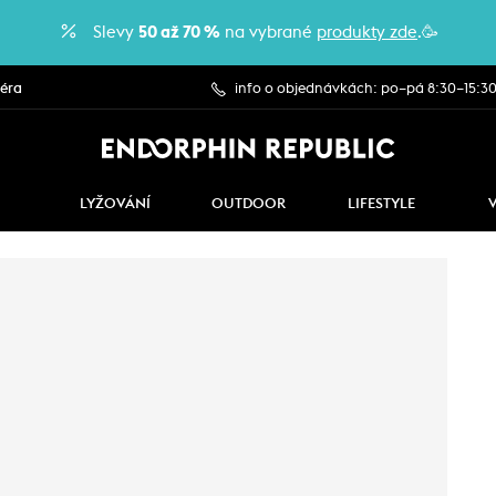
Slevy
50 až 70 %
na vybrané
produkty zde
.🥳
iéra
info o objednávkách: po–pá 8:30–15:3
LYŽOVÁNÍ
OUTDOOR
LIFESTYLE