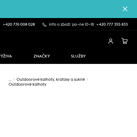
0
+420 776 008 028
info o zboží: po–ne 10–18
+420 777 355 833
VÝŽIVA
ZNAČKY
SLUŽBY
…
Outdoorové kalhoty, kraťasy a sukně
Outdoorové kalhoty