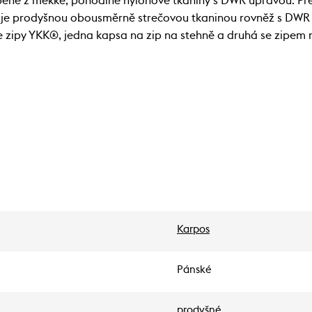
né z měkké, pohodlné nylonové tkaniny s DWR úpravou. Před
uje prodyšnou obousměrně strečovou tkaninou rovněž s DWR ú
e zipy YKK®, jedna kapsa na zip na stehně a druhá se zipem 
Karpos
Pánské
prodyšné