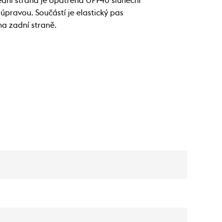
ní strana je opatřena UPF40 sluneční
pravou. Součástí je elastický pas
na zadní straně.