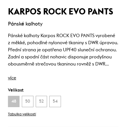
KARPOS ROCK EVO PANTS
Pánské kalhoty
Pánské kalhoty Karpos ROCK EVO PANTS vyrobené
z měkké, pohodlné nylonové tkaniny s DWR úpravou.
Přední strana je opatřena UPF40 sluneční ochranou.
Zadní a spodní část nohavic disponuje prodyšnou
obousměrně strečovou tkaninou rovněž s DWR…
více
Velikost
48
50
52
54
Tabulka velikostí