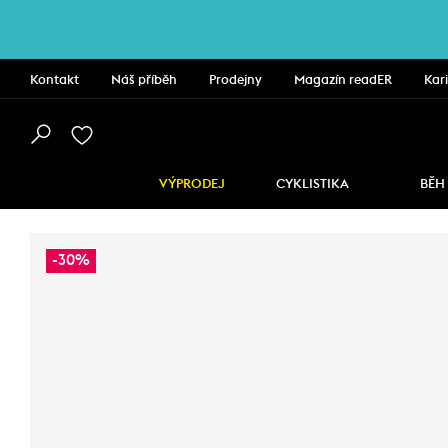
Kontakt
Náš příběh
Prodejny
Magazín readER
Kar
VÝPRODEJ
CYKLISTIKA
BĚH
-30%