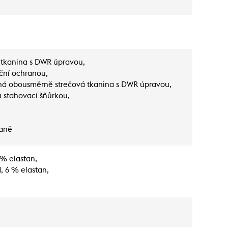
tkanina s DWR úpravou,
eční ochranou,
šná obousměrně strečová tkanina s DWR úpravou,
u stahovací šňůrkou,
raně
 % elastan,
, 6 % elastan,