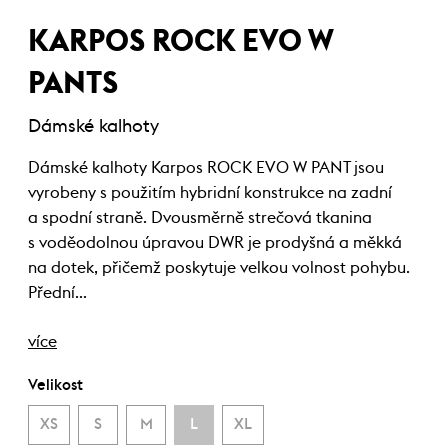
KARPOS ROCK EVO W
PANTS
Dámské kalhoty
Dámské kalhoty Karpos ROCK EVO W PANT jsou
vyrobeny s použitím hybridní konstrukce na zadní
a spodní straně. Dvousměrně strečová tkanina
s voděodolnou úpravou DWR je prodyšná a měkká
na dotek, přičemž poskytuje velkou volnost pohybu.
Přední…
více
Velikost
XS
S
M
L
XL