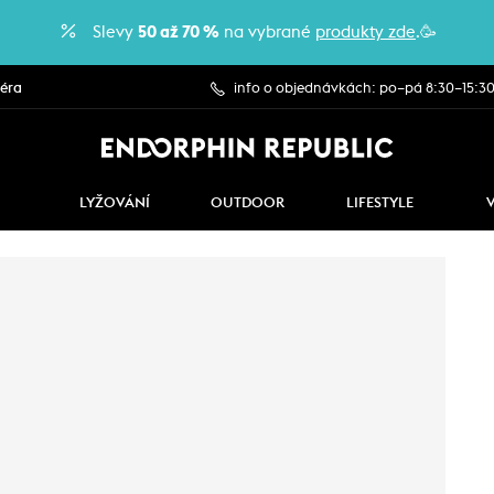
Slevy
50 až 70 %
na vybrané
produkty zde
.🥳
iéra
info o objednávkách: po–pá 8:30–15:3
LYŽOVÁNÍ
OUTDOOR
LIFESTYLE