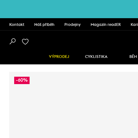
Kontakt
Náš příběh
Prodejny
Magazín readER
Kar
VÝPRODEJ
CYKLISTIKA
BĚH
-60%