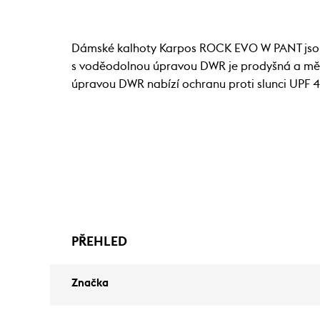
Dámské kalhoty Karpos ROCK EVO W PANT jsou v
s voděodolnou úpravou DWR je prodyšná a měkk
úpravou DWR nabízí ochranu proti slunci UPF 40.
PŘEHLED
Značka