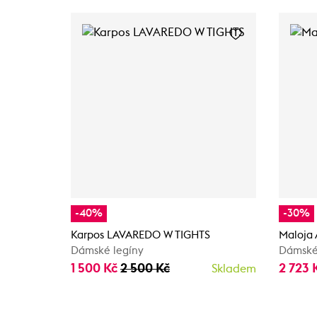
-40%
-30%
Karpos LAVAREDO W TIGHTS
Maloja
Dámské legíny
Dámské
1 500 Kč
2 500 Kč
2 723 
Skladem