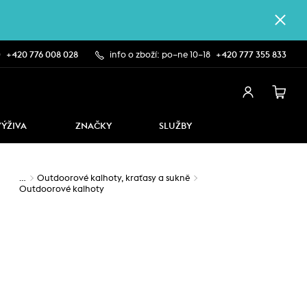
0
+420 776 008 028
info o zboží: po–ne 10–18
+420 777 355 833
VÝŽIVA
ZNAČKY
SLUŽBY
…
Outdoorové kalhoty, kraťasy a sukně
Outdoorové kalhoty