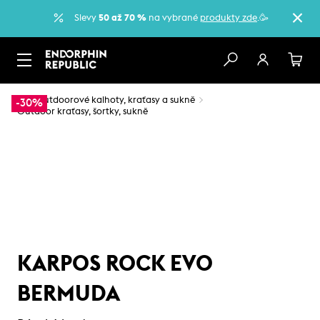
Slevy
50 až 70 %
na vybrané
produkty zde
.🥳
…
Outdoorové kalhoty, kraťasy a sukně
-30%
Outdoor kraťasy, šortky, sukně
KARPOS ROCK EVO
BERMUDA