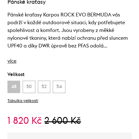
Pánské kraťasy
Pánské kraťasy Karpos ROCK EVO BERMUDA vás
podrží v každé outdoorové situaci, kdy potřebujete
spolehlivost a komfort. Jsou vyrobeny z měkké
nylonové tkaniny, která nabízí ochranu před sluncem
UPF40 a díky DWR úpravě bez PFAS odolá…
více
Velikost
48
50
52
54
Tabulka velikostí
1 820 Kč
2 600 Kč