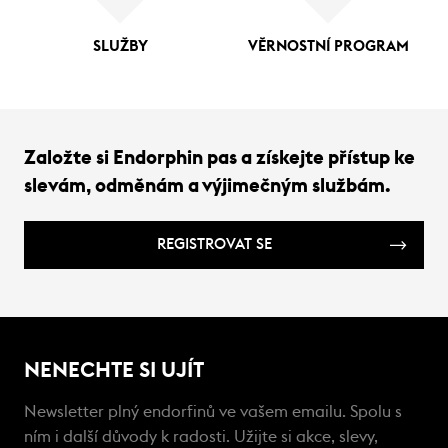
SLUŽBY
VĚRNOSTNÍ PROGRAM
Založte si Endorphin pas a získejte přístup ke
slevám, odměnám a výjimečným službám.
REGISTROVAT SE
NENECHTE SI UJÍT
Newsletter plný endorfinů ve vašem emailu. Spolu s
ním i další důvody k radosti. Užijte si akce, slevy,