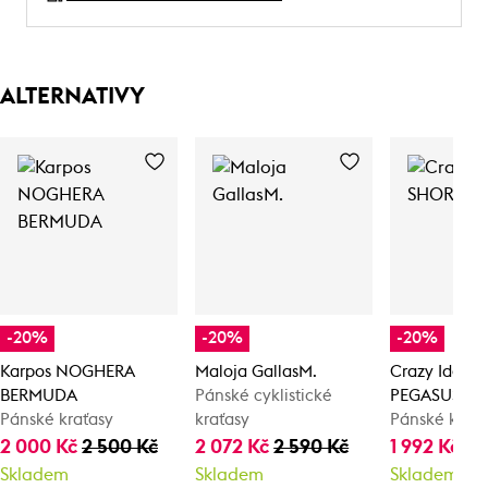
ALTERNATIVY
-20%
-20%
-20%
Karpos NOGHERA
Maloja GallasM.
Crazy Idea 
BERMUDA
Pánské cyklistické
PEGASUS
Pánské kraťasy
kraťasy
Pánské kraťa
2 000 Kč
2 500 Kč
2 072 Kč
2 590 Kč
1 992 Kč
2 
Skladem
Skladem
Skladem