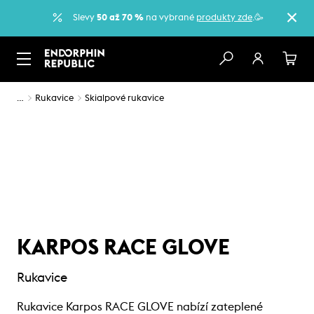
Slevy
50 až 70 %
na vybrané
produkty zde
.🥳
…
Rukavice
Skialpové rukavice
KARPOS RACE GLOVE
Rukavice
Rukavice Karpos RACE GLOVE nabízí zateplené