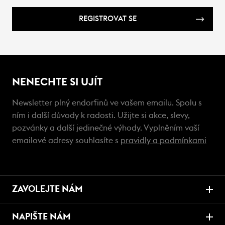
REGISTROVAT SE
NENECHTE SI UJÍT
Newsletter plný endorfinů ve vašem emailu. Spolu s
ním i další důvody k radosti. Užijte si akce, slevy,
pozvánky a další jedinečné výhody. Vyplněním vaší
emailové adresy souhlasíte s
pravidly a podmínkami
ZAVOLEJTE NÁM
NAPIŠTE NÁM