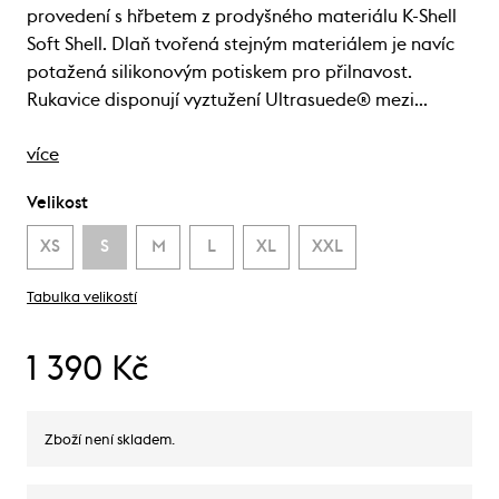
provedení s hřbetem z prodyšného materiálu K-Shell
Soft Shell. Dlaň tvořená stejným materiálem je navíc
potažená silikonovým potiskem pro přilnavost.
Rukavice disponují vyztužení Ultrasuede® mezi…
více
Velikost
XS
S
M
L
XL
XXL
Tabulka velikostí
1 390 Kč
Zboží není skladem.