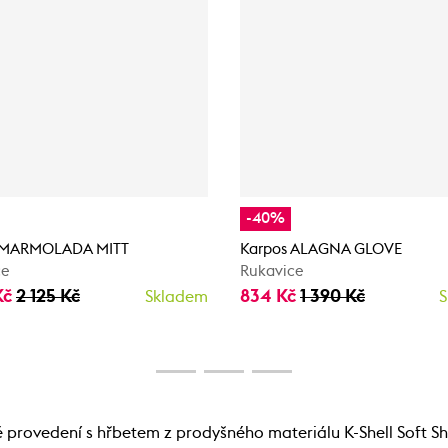
-40%
 MARMOLADA MITT
Karpos ALAGNA GLOVE
ce
Rukavice
Kč
2 125 Kč
834 Kč
1 390 Kč
Skladem
S
rovedení s hřbetem z prodyšného materiálu K-Shell Soft She