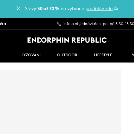
Slevy
50 až 70 %
na vybrané
produkty zde
.🥳
iéra
info o objednávkách: po–pá 8:30–15:3
LYŽOVÁNÍ
OUTDOOR
LIFESTYLE