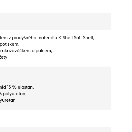
em z prodyšného materiálu K-Shell Soft Shell,
potiskem,
i ukazováčkem a palcem,
žety
id 13 % elastan,
% polyuretan,
lyuretan