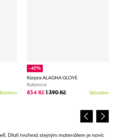
-40%
-40%
Karpos ALAGNA GLOVE
Scott Exp
Rukavice
Zimní ruk
834 Kč
1 390 Kč
774 Kč
1
kladem
Skladem
ll. Dlaň tvořená stejným materiálem je navíc