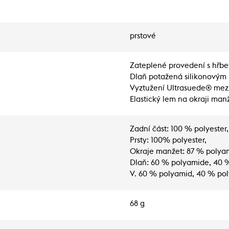
prstové
Zateplené provedení s hřbet
Dlaň potažená silikonovým 
Vyztužení Ultrasuede® mez
Elastický lem na okraji man
Zadní část: 100 % polyester,
Prsty: 100% polyester,
Okraje manžet: 87 % polyam
Dlaň: 60 % polyamide, 40 
V. 60 % polyamid, 40 % po
68 g