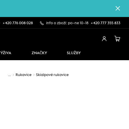
0
+420 776 008 028
info o zboží: po–ne 10–18
+420 777 355 833
VÝŽIVA
ZNAČKY
SLUŽBY
…
Rukavice
Skialpové rukavice