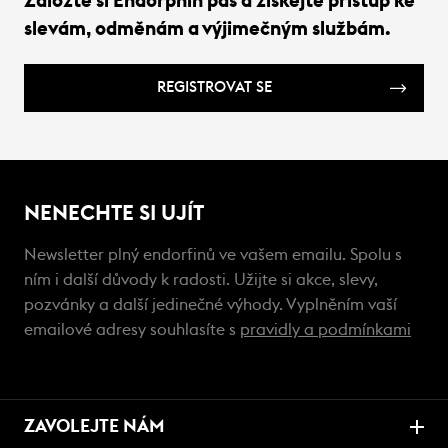
Založte si Endorphin pas a získejte přístup ke
slevám, odměnám a výjimečným službám.
REGISTROVAT SE
NENECHTE SI UJÍT
Newsletter plný endorfinů ve vašem emailu. Spolu s
ním i další důvody k radosti. Užijte si akce, slevy,
pozvánky a další jedinečné výhody. Vyplněním vaší
emailové adresy souhlasíte s
pravidly a podmínkami
ZAVOLEJTE NÁM