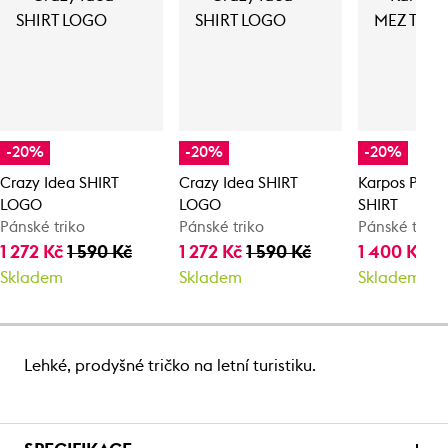
-20%
-20%
-20%
Crazy Idea SHIRT
Crazy Idea SHIRT
Karpos PIZ D
LOGO
LOGO
SHIRT
Pánské triko
Pánské triko
Pánské triko
1 272 Kč
1 590 Kč
1 272 Kč
1 590 Kč
1 400 Kč
1 
Skladem
Skladem
Skladem
Lehké, prodyšné tričko na letní turistiku.