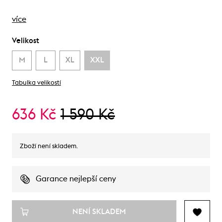
více
Velikost
M
L
XL
XXL
Tabulka velikostí
636 Kč
1 590 Kč
Zboží není skladem.
Garance nejlepší ceny
NENÍ SKLADEM