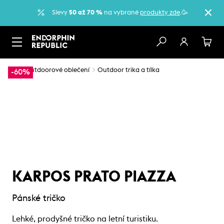
Slevy
50 až 70 %
na vybrané
produkty zde
.🥳
…
Outdoorové oblečení
Outdoor trika a tílka
-60%
KARPOS PRATO PIAZZA
Pánské tričko
Lehké, prodyšné tričko na letní turistiku.