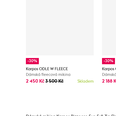
-30%
-30%
Karpos ODLE W FLEECE
Karpos
Dámská fleecová mikina
Dámská
2 450 Kč
3 500 Kč
2 188 
Skladem