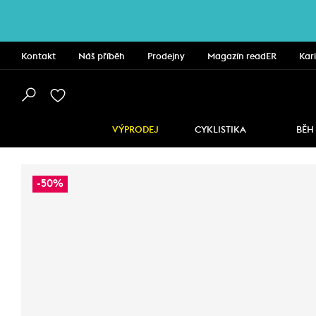
Kontakt
Náš příběh
Prodejny
Magazín readER
Kar
VÝPRODEJ
CYKLISTIKA
BĚH
-50%