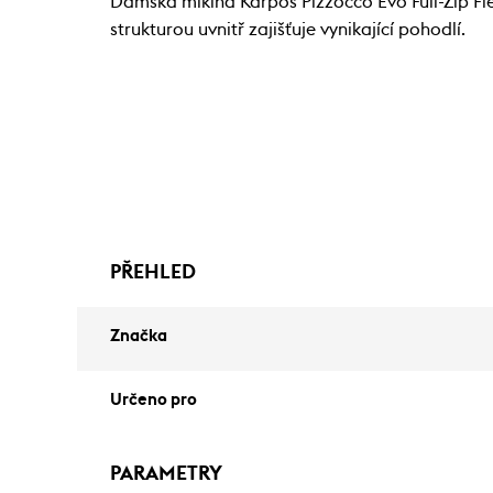
Dámská mikina Karpos Pizzocco Evo Full-Zip Fle
strukturou uvnitř zajišťuje vynikající pohodlí.
PŘEHLED
Značka
Určeno pro
PARAMETRY