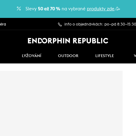
Slevy
50 až 70 %
na vybrané
produkty zde
.🥳
iéra
info o objednávkách: po–pá 8:30–15:3
LYŽOVÁNÍ
OUTDOOR
LIFESTYLE