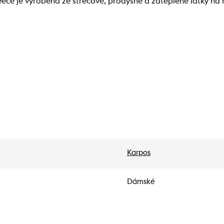
ece je vyrobená ze strečové, prodyšné a zateplené látky na h
Karpos
Dámské