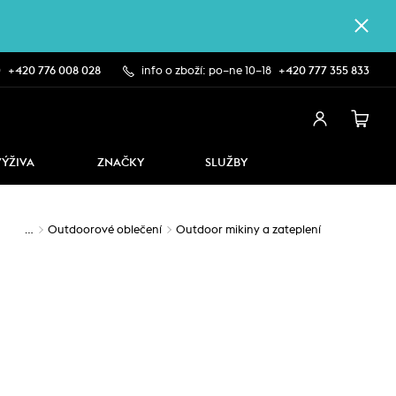
0
+420 776 008 028
info o zboží: po–ne 10–18
+420 777 355 833
VÝŽIVA
ZNAČKY
SLUŽBY
…
Outdoorové oblečení
Outdoor mikiny a zateplení