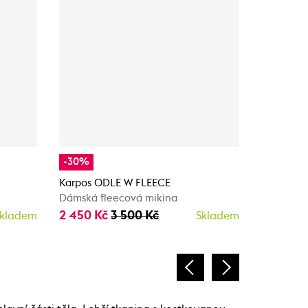
-30%
-30%
Karpos ODLE W FLEECE
Karpos O
Dámská fleecová mikina
Dámská f
2 450 Kč
3 500 Kč
2 188 Kč
kladem
Skladem