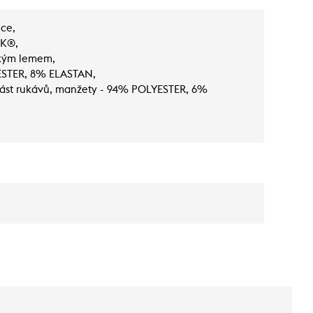
lce,
KK®,
ckým lemem,
ESTER, 8% ELASTAN,
í část rukávů, manžety - 94% POLYESTER, 6%