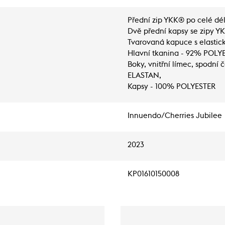
Přední zip YKK® po celé dé
Dvě přední kapsy se zipy Y
Tvarovaná kapuce s elasti
Hlavní tkanina - 92% POLY
Boky, vnitřní límec, spodn
ELASTAN,
Kapsy - 100% POLYESTER
Innuendo/Cherries Jubilee
2023
KP01610150008