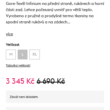
Gore-Tex® Infinium na přední straně, rukávech a horní
části zad. Lehce počesaný uvnitř pro větší teplo.
Vyrobeno z pružné a prodyšné termo tkaniny na
spodní straně rukávů a na zádech…
více
Velikost
M
L
XL
Tabulka velikostí
3 345 Kč
6 690 Kč
Zboží není skladem.