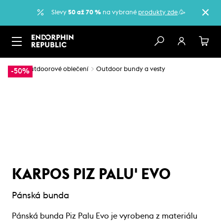
Slevy
50 až 70 %
na vybrané
produkty zde
.🥳
…
Outdoorové oblečení
Outdoor bundy a vesty
-50%
KARPOS PIZ PALU' EVO
Pánská bunda
Pánská bunda Piz Palu Evo je vyrobena z materiálu