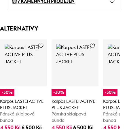
7 KAMENNÝCH PRODEJEN
ALTERNATIVY
-30%
-30%
-30%
Karpos LASTEI ACTIVE
Karpos LASTEI ACTIVE
Karpos LAST
PLUS JACKET
PLUS JACKET
PLUS JACKE
Pánská skialpová
Pánská skialpová
Pánská skia
bunda
bunda
bunda
4 550 Kč
6 500 Kč
4 550 Kč
6 500 Kč
4 550 Kč
6