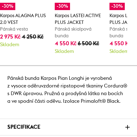
-30%
-30%
-30%
Karpos ALAGNA PLUS
Karpos LASTEI ACTIVE
Karpos LAST
2.0 VEST
PLUS JACKET
PLUS JACKE
Pánská vesta
Pánská skialpová
Pánská skia
bunda
bunda
2 975 Kč
4 250 Kč
4 550 Kč
6 500 Kč
4 550 Kč
6
Skladem
Skladem
Skladem
Pánská bunda Karpos Pian Longhi je vyrobená
z vysoce oděruvzdorné ripstopové tkaniny Cordura®
s DWR úpravou. Pružná a prodyšná látka na bocích
a ve spodní části oděvu. Izolace Primaloft® Black.
SPECIFIKACE