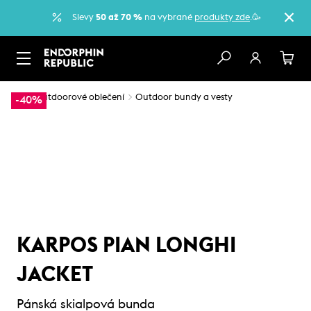
Slevy
50 až 70 %
na vybrané
produkty zde
.🥳
…
Outdoorové oblečení
Outdoor bundy a vesty
-40%
KARPOS PIAN LONGHI
JACKET
Pánská skialpová bunda