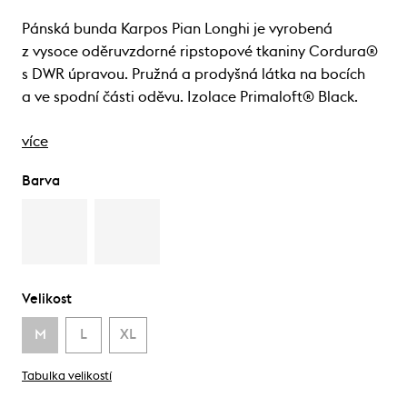
Pánská bunda Karpos Pian Longhi je vyrobená
z vysoce oděruvzdorné ripstopové tkaniny Cordura®
s DWR úpravou. Pružná a prodyšná látka na bocích
a ve spodní části oděvu. Izolace Primaloft® Black.
více
Barva
Velikost
M
L
XL
Tabulka velikostí