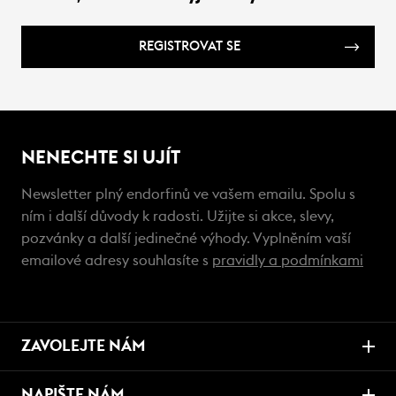
REGISTROVAT SE
NENECHTE SI UJÍT
Newsletter plný endorfinů ve vašem emailu. Spolu s
ním i další důvody k radosti. Užijte si akce, slevy,
pozvánky a další jedinečné výhody. Vyplněním vaší
emailové adresy souhlasíte s
pravidly a podmínkami
ZAVOLEJTE NÁM
NAPIŠTE NÁM