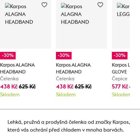
-30%
-30%
-30%
Karpos ALAGNA
Karpos ALAGNA
Karpos LEG
HEADBAND
HEADBAND
GLOVE
Čelenka
Čelenka
Čepice
438 Kč
625 Kč
438 Kč
625 Kč
577 Kč
825
Skladem
Skladem
Skladem
Lehká, pružná a prodyšná čelenka od značky Karpos,
která vás ochrání před chladem v mnoha barvách.