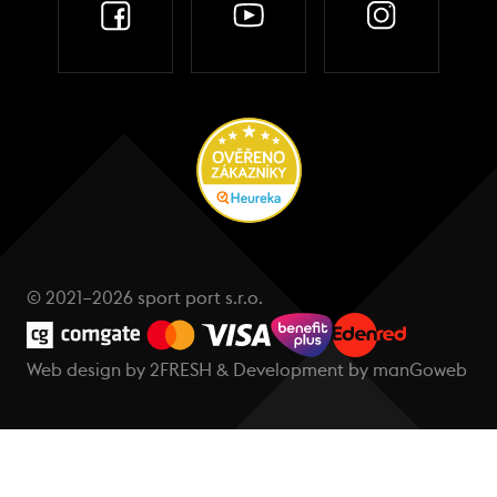
© 2021–2026 sport port s.r.o.
Web design by
2FRESH
& Development by
manGoweb