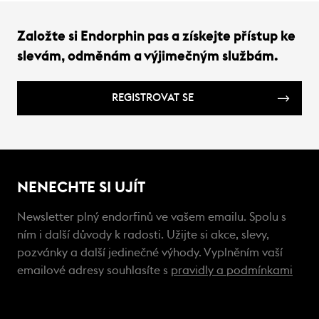
Založte si Endorphin pas a získejte přístup ke
slevám, odměnám a výjimečným službám.
REGISTROVAT SE
NENECHTE SI UJÍT
Newsletter plný endorfinů ve vašem emailu. Spolu s
ním i další důvody k radosti. Užijte si akce, slevy,
pozvánky a další jedinečné výhody. Vyplněním vaší
emailové adresy souhlasíte s
pravidly a podmínkami