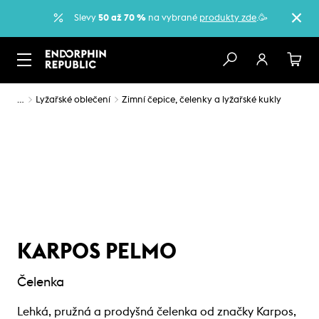
Slevy
50 až 70 %
na vybrané
produkty zde
.🥳
…
Lyžařské oblečení
Zimní čepice, čelenky a lyžařské kukly
KARPOS PELMO
Čelenka
Lehká, pružná a prodyšná čelenka od značky Karpos,