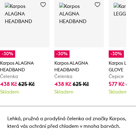
-30%
-30%
-30%
Karpos ALAGNA
Karpos ALAGNA
Karpos LEG
HEADBAND
HEADBAND
GLOVE
Čelenka
Čelenka
Čepice
438 Kč
625 Kč
438 Kč
625 Kč
577 Kč
825
Skladem
Skladem
Skladem
Lehká, pružná a prodyšná čelenka od značky Karpos,
která vás ochrání před chladem v mnoha barvách.