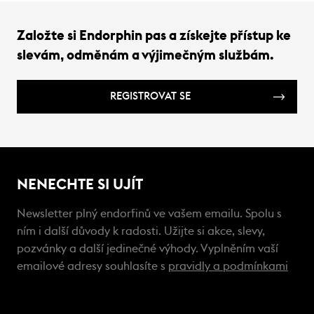
Založte si Endorphin pas a získejte přístup ke
slevám, odměnám a výjimečným službám.
REGISTROVAT SE
NENECHTE SI UJÍT
Newsletter plný endorfinů ve vašem emailu. Spolu s
ním i další důvody k radosti. Užijte si akce, slevy,
pozvánky a další jedinečné výhody. Vyplněním vaší
emailové adresy souhlasíte s
pravidly a podmínkami