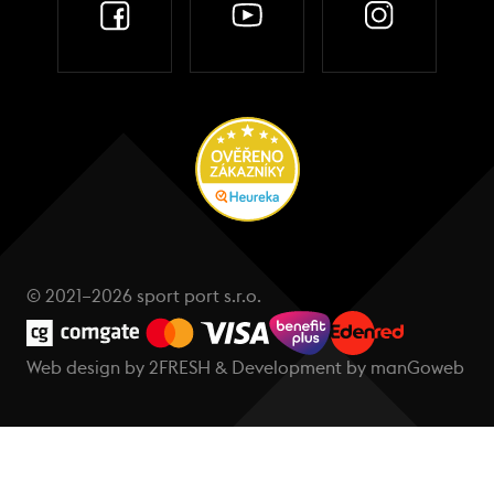
© 2021–2026 sport port s.r.o.
Web design by
2FRESH
& Development by
manGoweb