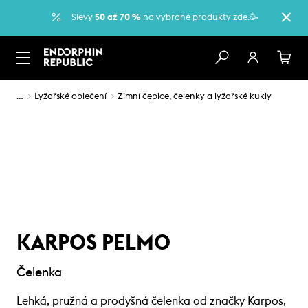
Slevy
50 až 70 %
na vybrané
produkty zde
.🥳
…
Lyžařské oblečení
Zimní čepice, čelenky a lyžařské kukly
KARPOS PELMO
Čelenka
Lehká, pružná a prodyšná čelenka od značky Karpos,