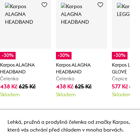
-30%
-30%
-30%
Karpos ALAGNA
Karpos ALAGNA
Karpos LEG
HEADBAND
HEADBAND
GLOVE
Čelenka
Čelenka
Čepice
438 Kč
625 Kč
438 Kč
625 Kč
577 Kč
825
Skladem
Skladem
Skladem
Lehká, pružná a prodyšná čelenka od značky Karpos,
která vás ochrání před chladem v mnoha barvách.