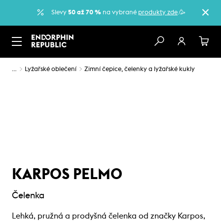
Slevy
50 až 70 %
na vybrané
produkty zde
.🥳
…
Lyžařské oblečení
Zimní čepice, čelenky a lyžařské kukly
KARPOS PELMO
Čelenka
Lehká, pružná a prodyšná čelenka od značky Karpos,