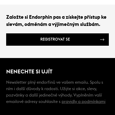
Založte si Endorphin pas a získejte přístup ke
slevám, odměnám a výjimečným službám.
REGISTROVAT SE
NENECHTE SI UJÍT
Newsletter plný endorfinů ve vašem emailu. Spolu s
ním i další důvody k radosti. Užijte si akce, slevy,
pozvánky a další jedinečné výhody. Vyplněním vaší
emailové adresy souhlasíte s
pravidly a podmínkami