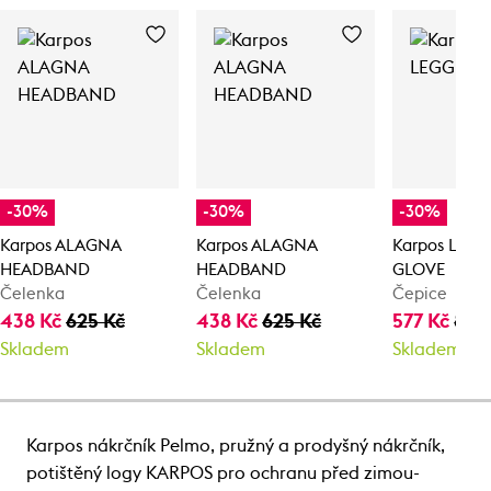
-30%
-30%
-30%
Karpos ALAGNA
Karpos ALAGNA
Karpos LEG
HEADBAND
HEADBAND
GLOVE
Čelenka
Čelenka
Čepice
438 Kč
625 Kč
438 Kč
625 Kč
577 Kč
825
Skladem
Skladem
Skladem
Karpos nákrčník Pelmo, pružný a prodyšný nákrčník,
potištěný logy KARPOS pro ochranu před zimou-