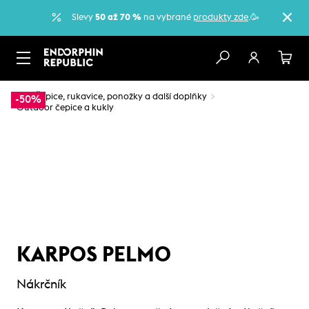
Slevy
50 až 70 %
na vybrané
produkty zde
.🥳
…
Čepice, rukavice, ponožky a další doplňky
-50%
Outdoor čepice a kukly
KARPOS PELMO
Nákrčník