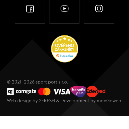
© 2021–2026 sport port s.r.o.
Web design by
2FRESH
& Development by
manGoweb