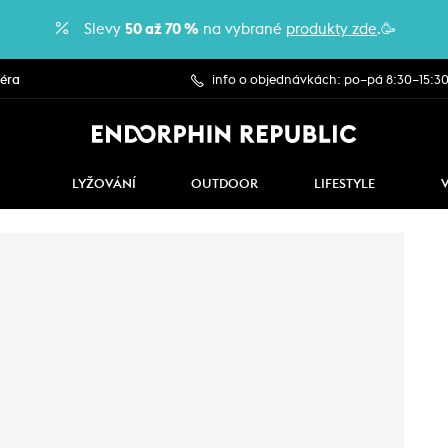
Slevy
50 až 70 %
na vybrané
produkty zde
.🥳
iéra
info o objednávkách: po–pá 8:30–15:3
LYŽOVÁNÍ
OUTDOOR
LIFESTYLE