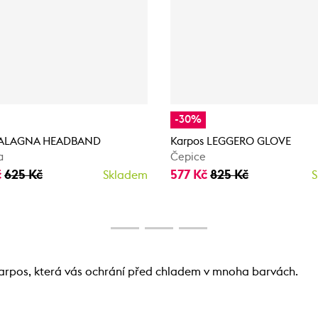
-30%
 ALAGNA HEADBAND
Karpos LEGGERO GLOVE
a
Čepice
č
625 Kč
577 Kč
825 Kč
Skladem
S
arpos, která vás ochrání před chladem v mnoha barvách.