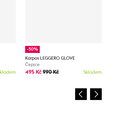
-50%
-30%
Karpos LEGGERO GLOVE
Karpos 
Čepice
Čelenka
495 Kč
990 Kč
438 Kč
kladem
Skladem