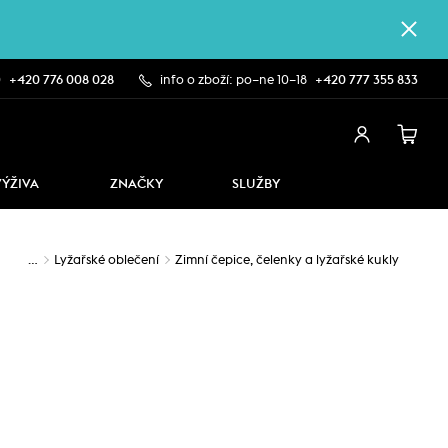
0
+420 776 008 028
info o zboží: po–ne 10–18
+420 777 355 833
VÝŽIVA
ZNAČKY
SLUŽBY
…
Lyžařské oblečení
Zimní čepice, čelenky a lyžařské kukly