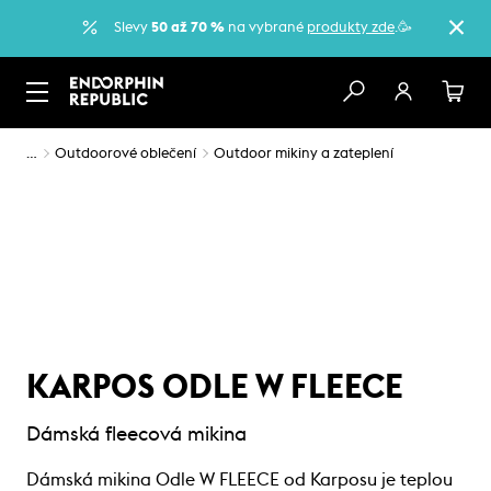
Slevy
50 až 70 %
na vybrané
produkty zde
.🥳
…
Outdoorové oblečení
Outdoor mikiny a zateplení
KARPOS ODLE W FLEECE
Dámská fleecová mikina
Dámská mikina Odle W FLEECE od Karposu je teplou