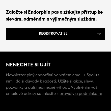
Založte si Endorphin pas a získejte přístup ke
slevám, odměnám a výjimečným službám.
REGISTROVAT SE
NENECHTE SI UJÍT
Newsletter plný endorfinů ve vašem emailu. Spolu s
ním i další důvody k radosti. Užijte si akce, slevy,
pozvánky a další jedinečné výhody. Vyplněním vaší
emailové adresy souhlasíte s
pravidly a podmínkami