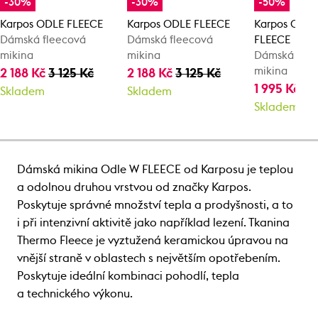
-30%
-30%
-50%
Karpos ODLE FLEECE
Karpos ODLE FLEECE
Karpos CRO
Dámská fleecová
Dámská fleecová
FLEECE
mikina
mikina
Dámská flee
mikina
2 188 Kč
3 125 Kč
2 188 Kč
3 125 Kč
1 995 Kč
3 
Skladem
Skladem
Skladem
Dámská mikina Odle W FLEECE od Karposu je teplou
a odolnou druhou vrstvou od značky Karpos.
Poskytuje správné množství tepla a prodyšnosti, a to
i při intenzivní aktivitě jako například lezení. Tkanina
Thermo Fleece je vyztužená keramickou úpravou na
vnější straně v oblastech s největším opotřebením.
Poskytuje ideální kombinaci pohodlí, tepla
a technického výkonu.