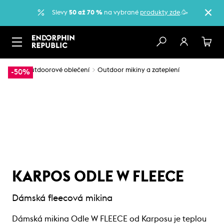
Slevy
50 až 70 %
na vybrané
produkty zde
.🥳
…
Outdoorové oblečení
Outdoor mikiny a zateplení
-50%
KARPOS ODLE W FLEECE
Dámská fleecová mikina
Dámská mikina Odle W FLEECE od Karposu je teplou