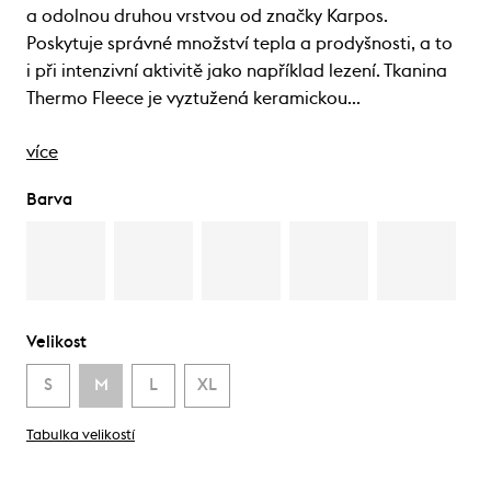
a odolnou druhou vrstvou od značky Karpos.
Poskytuje správné množství tepla a prodyšnosti, a to
i při intenzivní aktivitě jako například lezení. Tkanina
Thermo Fleece je vyztužená keramickou…
více
Barva
Velikost
S
M
L
XL
Tabulka velikostí