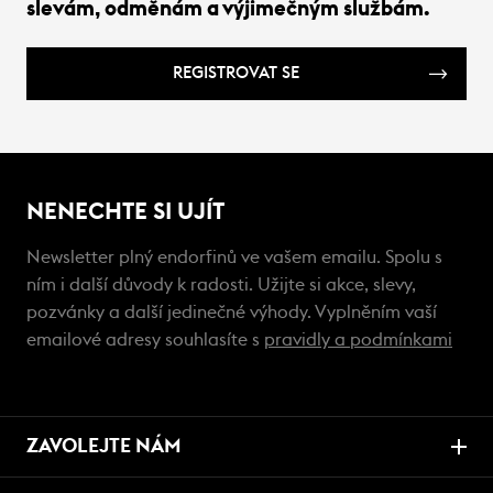
slevám, odměnám a výjimečným službám.
REGISTROVAT SE
NENECHTE SI UJÍT
Newsletter plný endorfinů ve vašem emailu. Spolu s
ním i další důvody k radosti. Užijte si akce, slevy,
pozvánky a další jedinečné výhody. Vyplněním vaší
emailové adresy souhlasíte s
pravidly a podmínkami
ZAVOLEJTE NÁM