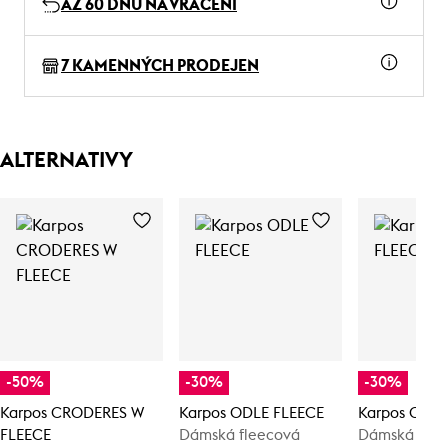
AŽ 60 DNŮ NA VRÁCENÍ
7 KAMENNÝCH PRODEJEN
ALTERNATIVY
-50%
-30%
-30%
Karpos CRODERES W
Karpos ODLE FLEECE
Karpos ODLE
FLEECE
Dámská fleecová
Dámská flee