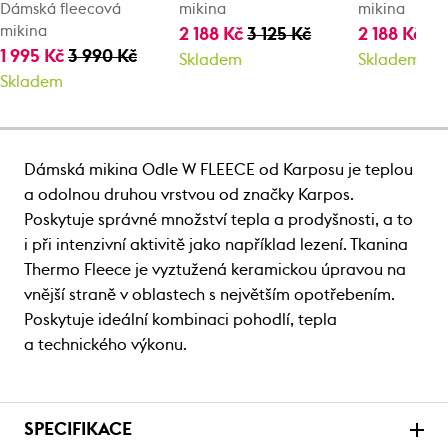
Dámská fleecová
mikina
mikina
mikina
2 188 Kč
3 125 Kč
2 188 Kč
3 
1 995 Kč
3 990 Kč
Skladem
Skladem
Skladem
Dámská mikina Odle W FLEECE od Karposu je teplou
a odolnou druhou vrstvou od značky Karpos.
Poskytuje správné množství tepla a prodyšnosti, a to
i při intenzivní aktivitě jako například lezení. Tkanina
Thermo Fleece je vyztužená keramickou úpravou na
vnější straně v oblastech s největším opotřebením.
Poskytuje ideální kombinaci pohodlí, tepla
a technického výkonu.
SPECIFIKACE