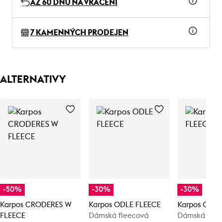
AŽ 60 DNŮ NA VRÁCENÍ
7 KAMENNÝCH PRODEJEN
ALTERNATIVY
-50%
-30%
-30%
Karpos CRODERES W
Karpos ODLE FLEECE
Karpos ODLE
FLEECE
Dámská fleecová
Dámská flee