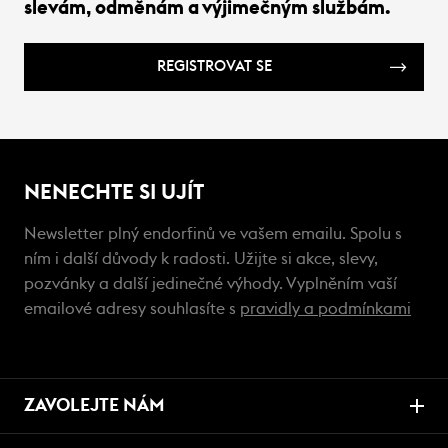
slevám, odměnám a výjimečným službám.
REGISTROVAT SE
NENECHTE SI UJÍT
Newsletter plný endorfinů ve vašem emailu. Spolu s
ním i další důvody k radosti. Užijte si akce, slevy,
pozvánky a další jedinečné výhody. Vyplněním vaší
emailové adresy souhlasíte s
pravidly a podmínkami
ZAVOLEJTE NÁM