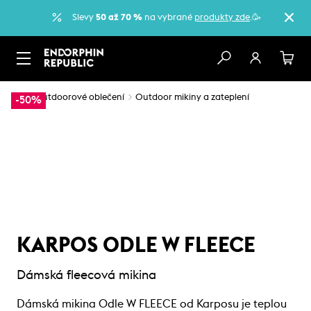
Slevy
50 až 70 %
na vybrané
produkty zde
.🥳
…
Outdoorové oblečení
Outdoor mikiny a zateplení
-50%
KARPOS ODLE W FLEECE
Dámská fleecová mikina
Dámská mikina Odle W FLEECE od Karposu je teplou