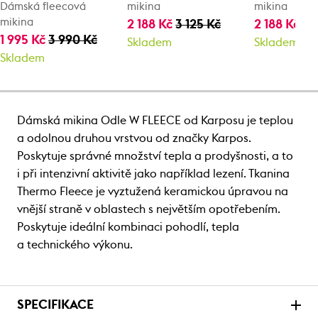
Dámská fleecová
mikina
mikina
mikina
2 188 Kč
3 125 Kč
2 188 Kč
3 
1 995 Kč
3 990 Kč
Skladem
Skladem
Skladem
Dámská mikina Odle W FLEECE od Karposu je teplou
a odolnou druhou vrstvou od značky Karpos.
Poskytuje správné množství tepla a prodyšnosti, a to
i při intenzivní aktivitě jako například lezení. Tkanina
Thermo Fleece je vyztužená keramickou úpravou na
vnější straně v oblastech s největším opotřebením.
Poskytuje ideální kombinaci pohodlí, tepla
a technického výkonu.
SPECIFIKACE