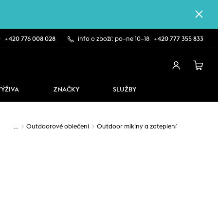
0
+420 776 008 028
info o zboží: po–ne 10–18
+420 777 355 833
VÝŽIVA
ZNAČKY
SLUŽBY
…
Outdoorové oblečení
Outdoor mikiny a zateplení