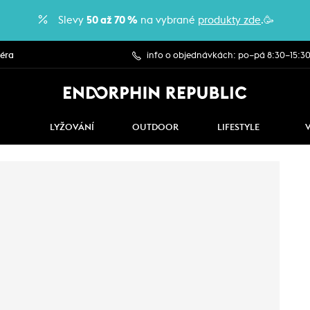
Slevy
50 až 70 %
na vybrané
produkty zde
.🥳
iéra
info o objednávkách: po–pá 8:30–15:3
LYŽOVÁNÍ
OUTDOOR
LIFESTYLE