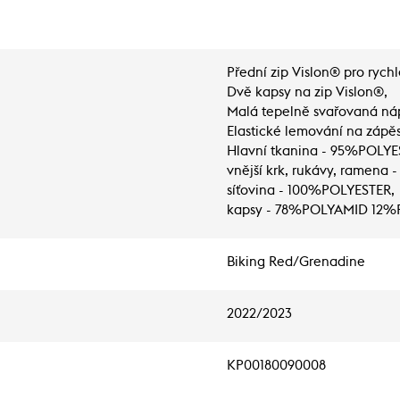
Přední zip Vislon® pro rychle
Dvě kapsy na zip Vislon®,
Malá tepelně svařovaná náp
Elastické lemování na zápěs
Hlavní tkanina - 95%POLY
vnější krk, rukávy, ramen
síťovina - 100%POLYESTER,
kapsy - 78%POLYAMID 12
Biking Red/Grenadine
2022/2023
KP00180090008