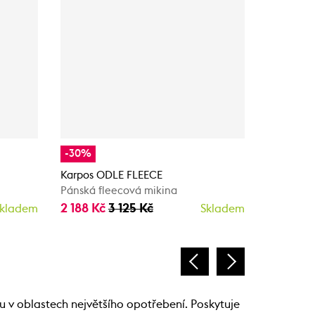
-30%
-30%
Karpos ODLE FLEECE
Karpos O
Pánská fleecová mikina
Pánská fl
2 188 Kč
3 125 Kč
2 188 Kč
kladem
Skladem
u v oblastech největšího opotřebení. Poskytuje