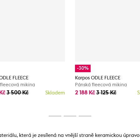
-30%
 ODLE FLEECE
Karpos ODLE FLEECE
fleecová mikina
Pánská fleecová mikina
 Kč
3 500 Kč
2 188 Kč
3 125 Kč
Skladem
S
riálu, která je zesílená na vnější straně keramickou úpravo