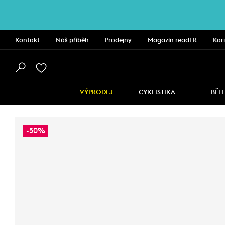
Kontakt
Náš příběh
Prodejny
Magazín readER
Kar
VÝPRODEJ
CYKLISTIKA
BĚH
-50%