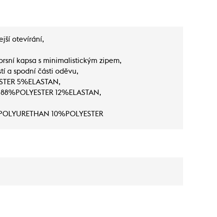
jší otevírání,
rsní kapsa s minimalistickým zipem,
tí a spodní části oděvu,
ESTER 5%ELASTAN,
a - 88%POLYESTER 12%ELASTAN,
%POLYURETHAN 10%POLYESTER