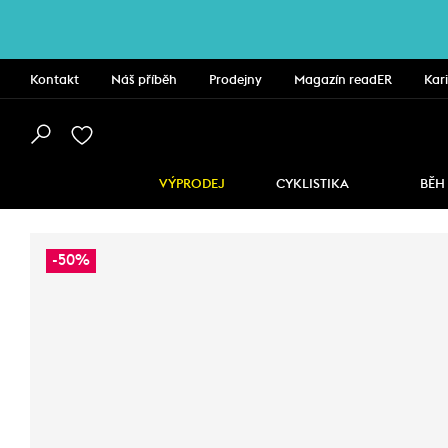
Kontakt
Náš příběh
Prodejny
Magazín readER
Kar
VÝPRODEJ
CYKLISTIKA
BĚH
-50%