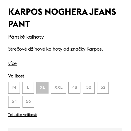
KARPOS NOGHERA JEANS
PANT
Pánské kalhoty
Strečové džínové kalhoty od značky Karpos.
více
Velikost
M
L
XL
XXL
48
50
52
54
56
Tabulka velikostí