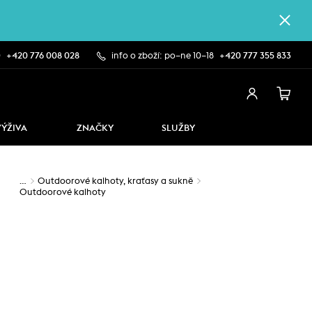
0
+420 776 008 028
info o zboží: po–ne 10–18
+420 777 355 833
VÝŽIVA
ZNAČKY
SLUŽBY
…
Outdoorové kalhoty, kraťasy a sukně
Outdoorové kalhoty