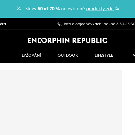
Slevy
50 až 70 %
na vybrané
produkty zde
.🥳
iéra
info o objednávkách: po–pá 8:30–15:3
LYŽOVÁNÍ
OUTDOOR
LIFESTYLE