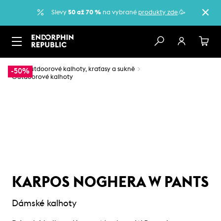
Slevy
50 až 70 %
na vybrané
produkty zde
.🥳
…
Outdoorové kalhoty, kraťasy a sukně
-50%
Outdoorové kalhoty
KARPOS NOGHERA W PANTS
Dámské kalhoty