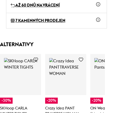
AŽ 60 DNŮ NA VRÁCENÍ
7 KAMENNÝCH PRODEJEN
ALTERNATIVY
-30%
-20%
-20%
SKHoop CARLA
Crazy Idea PANT
ON Weather 