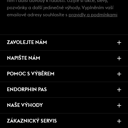
ním i další důvody k radosti. Užijte si akce, slevy,
pozvánky a další jedinečné výhody. Vyplněním vaší
emailové adresy souhlasíte s
pravidly a podmínkami
ZAVOLEJTE NÁM
NAPIŠTE NÁM
POMOC S VÝBĚREM
ENDORPHIN PAS
NAŠE VÝHODY
ZÁKAZNICKÝ SERVIS