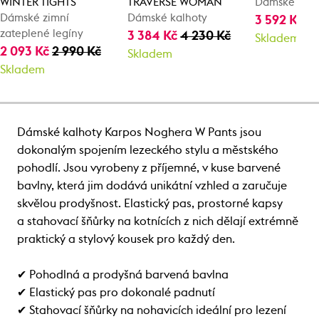
WINTER TIGHTS
TRAVERSE WOMAN
Dámské kalh
Dámské zimní
Dámské kalhoty
3 592 Kč
4
zateplené legíny
3 384 Kč
4 230 Kč
Skladem
2 093 Kč
2 990 Kč
Skladem
Skladem
Dámské kalhoty Karpos Noghera W Pants jsou
dokonalým spojením lezeckého stylu a městského
pohodlí. Jsou vyrobeny z příjemné, v kuse barvené
bavlny, která jim dodává unikátní vzhled a zaručuje
skvělou prodyšnost. Elastický pas, prostorné kapsy
a stahovací šňůrky na kotnících z nich dělají extrémně
praktický a stylový kousek pro každý den.
✔ Pohodlná a prodyšná barvená bavlna
✔ Elastický pas pro dokonalé padnutí
✔ Stahovací šňůrky na nohavicích ideální pro lezení