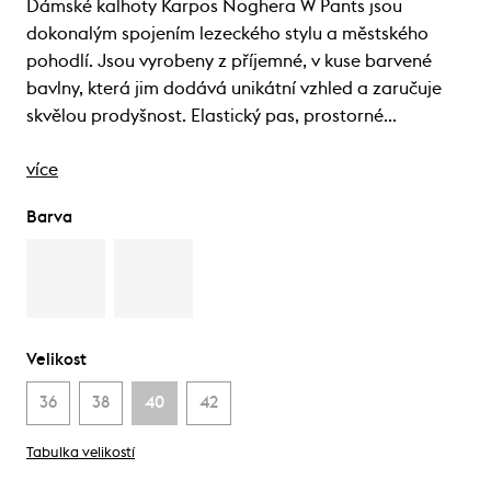
Dámské kalhoty Karpos Noghera W Pants jsou
dokonalým spojením lezeckého stylu a městského
pohodlí. Jsou vyrobeny z příjemné, v kuse barvené
bavlny, která jim dodává unikátní vzhled a zaručuje
skvělou prodyšnost. Elastický pas, prostorné…
více
Barva
Velikost
36
38
40
42
Tabulka velikostí