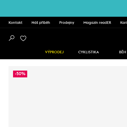
Kontakt
Náš příběh
Prodejny
Magazín readER
Kar
VÝPRODEJ
CYKLISTIKA
BĚH
-50%