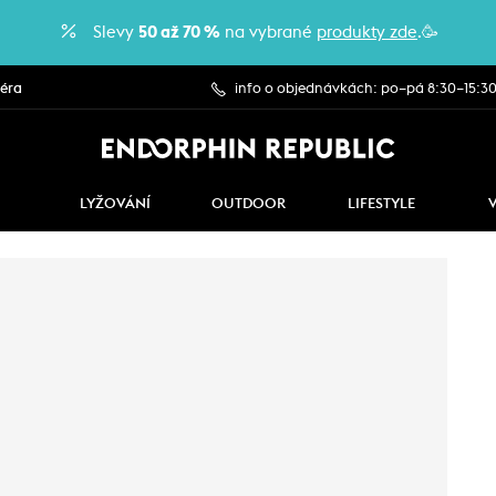
Slevy
50 až 70 %
na vybrané
produkty zde
.🥳
iéra
info o objednávkách: po–pá 8:30–15:3
LYŽOVÁNÍ
OUTDOOR
LIFESTYLE