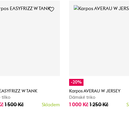
-20%
 EASYFRIZZ W TANK
Karpos AVERAU W JERSEY
tílko
Dámské triko
Kč
1 500 Kč
1 000 Kč
1 250 Kč
Skladem
S