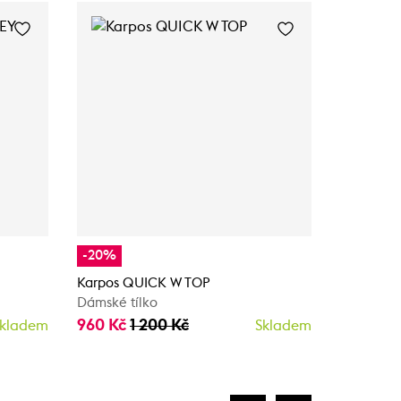
-20%
-30%
Karpos QUICK W TOP
Karpos D
Dámské tílko
Dámské t
960 Kč
1 200 Kč
728 Kč
1
kladem
Skladem