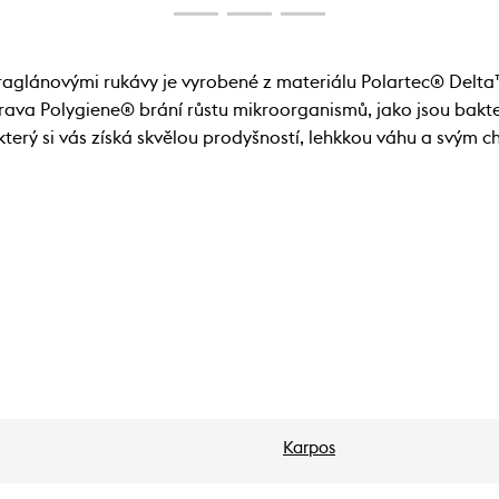
glánovými rukávy je vyrobené z materiálu Polartec® Delta™
prava Polygiene® brání růstu mikroorganismů, jako jsou bakt
terý si vás získá skvělou prodyšností, lehkkou váhu a svým c
Karpos