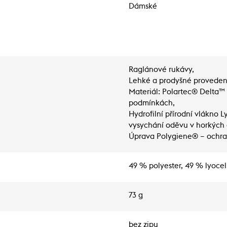
Dámské
Raglánové rukávy,
Lehké a prodyšné proveden
Materiál: Polartec® Delta™ 
podmínkách,
Hydrofilní přírodní vlákno L
vysychání oděvu v horkých
Úprava Polygiene® – ochra
49 % polyester, 49 % lyocel
73 g
bez zipu