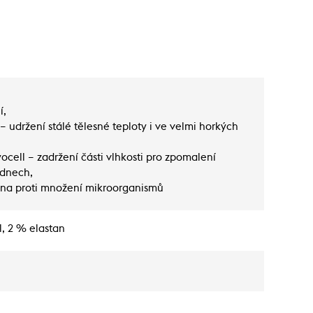
í,
– udržení stálé tělesné teploty i ve velmi horkých
yocell – zadržení části vlhkosti pro zpomalení
 dnech,
na proti množení mikroorganismů
l, 2 % elastan