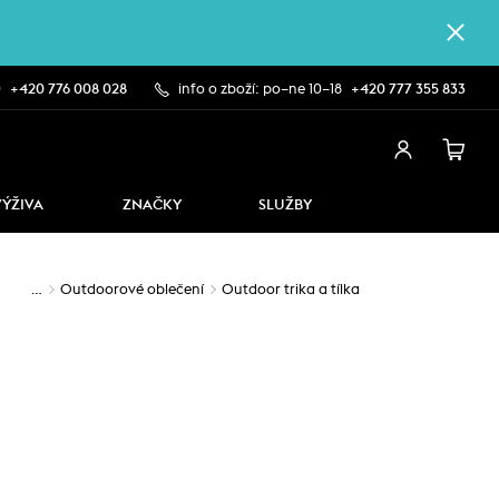
0
+420 776 008 028
info o zboží: po–ne 10–18
+420 777 355 833
VÝŽIVA
ZNAČKY
SLUŽBY
…
Outdoorové oblečení
Outdoor trika a tílka