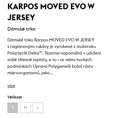
KARPOS MOVED EVO W
JERSEY
Dámské triko
Dámské triko Karpos MOVED EVO W JERSEY
s raglánovými rukávy je vyrobené z materiálu
Polartec® Delta™. Tkanina napomáhá v udržení
stálé tělesné teploty, a to i ve velmi horkých
podmínkách Úprava Polygiene® brání růstu
mikroorganismů, jako…
více
Velikost
S
M
L