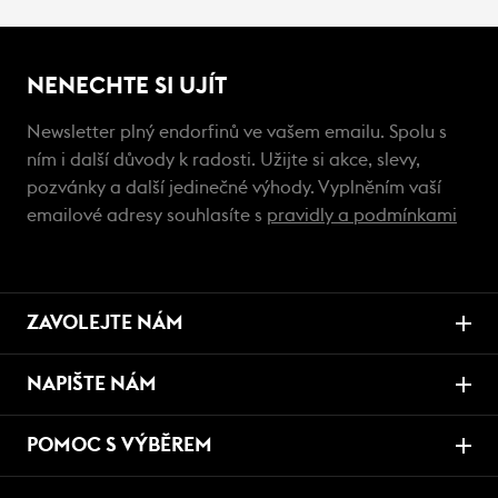
NENECHTE SI UJÍT
Newsletter plný endorfinů ve vašem emailu. Spolu s
ním i další důvody k radosti. Užijte si akce, slevy,
pozvánky a další jedinečné výhody. Vyplněním vaší
emailové adresy souhlasíte s
pravidly a podmínkami
ZAVOLEJTE NÁM
NAPIŠTE NÁM
POMOC S VÝBĚREM