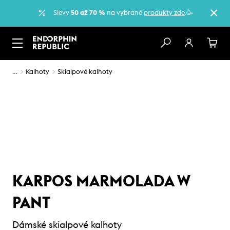
Slevy
50 až 70 %
na vybrané
produkty zde
.🥳
…
Kalhoty
Skialpové kalhoty
KARPOS MARMOLADA W
PANT
Dámské skialpové kalhoty