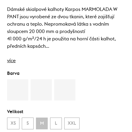
Dámské skialpové kalhoty Karpos MARMOLADA W
PANT jsou vyrobené ze dvou tkanin, které zajišťují
ochranu a teplo. Nepromokavá látka s vodním
sloupcem 20 000 mm a prodyšností
41 000 g/m²/24 h je použita na horní části kalhot,
předních kapsách…
více
Barva
Velikost
XS
S
M
L
XXL