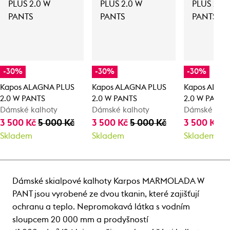
-30%
-30%
-30%
Kapos ALAGNA PLUS
Kapos ALAGNA PLUS
Kapos ALAG
2.0 W PANTS
2.0 W PANTS
2.0 W PANTS
Dámské kalhoty
Dámské kalhoty
Dámské kalh
3 500 Kč
5 000 Kč
3 500 Kč
5 000 Kč
3 500 Kč
5
Skladem
Skladem
Skladem
Dámské skialpové kalhoty Karpos MARMOLADA W
PANT jsou vyrobené ze dvou tkanin, které zajišťují
ochranu a teplo. Nepromokavá látka s vodním
sloupcem 20 000 mm a prodyšností