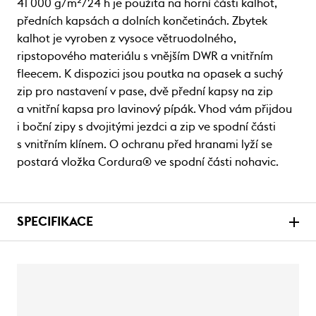
41 000 g/m²/24 h je použita na horní části kalhot,
předních kapsách a dolních končetinách. Zbytek
kalhot je vyroben z vysoce větruodolného,
ripstopového materiálu s vnějším DWR a vnitřním
fleecem. K dispozici jsou poutka na opasek a suchý
zip pro nastavení v pase, dvě přední kapsy na zip
a vnitřní kapsa pro lavinový pípák. Vhod vám přijdou
i boční zipy s dvojitými jezdci a zip ve spodní části
s vnitřním klínem. O ochranu před hranami lyží se
postará vložka Cordura® ve spodní části nohavic.
SPECIFIKACE