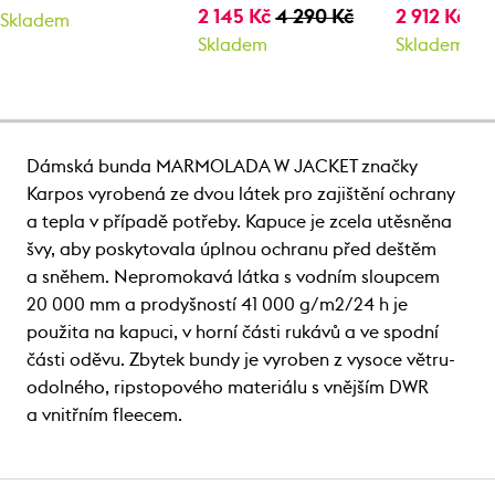
2 145 Kč
4 290 Kč
2 912 Kč
4 
Skladem
Skladem
Skladem
Dámská bunda MARMOLADA W JACKET značky
Karpos vyrobená ze dvou látek pro zajištění ochrany
a tepla v případě potřeby. Kapuce je zcela utěsněna
švy, aby poskytovala úplnou ochranu před deštěm
a sněhem. Nepromokavá látka s vodním sloupcem
20 000 mm a prodyšností 41 000 g/m2/24 h je
použita na kapuci, v horní části rukávů a ve spodní
části oděvu. Zbytek bundy je vyroben z vysoce větru-
odolného, ripstopového materiálu s vnějším DWR
a vnitřním fleecem.