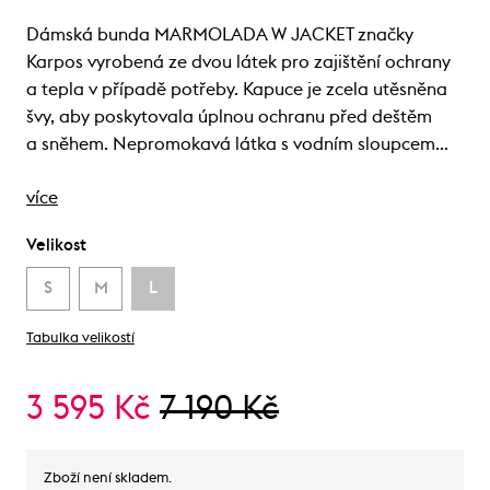
Dámská bunda MARMOLADA W JACKET značky
Karpos vyrobená ze dvou látek pro zajištění ochrany
a tepla v případě potřeby. Kapuce je zcela utěsněna
švy, aby poskytovala úplnou ochranu před deštěm
a sněhem. Nepromokavá látka s vodním sloupcem…
více
Velikost
S
M
L
Tabulka velikostí
3 595 Kč
7 190 Kč
Zboží není skladem.