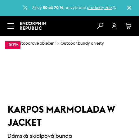
Slevy
50 až 70 %
na vybrané
produkty zde
.🥳
…
Outdoorové oblečení
Outdoor bundy a vesty
-50%
KARPOS MARMOLADA W
JACKET
Dámská skialpová bunda