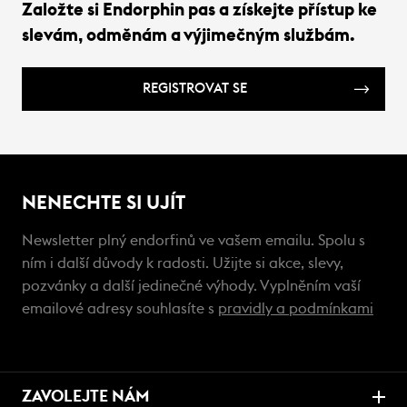
Založte si Endorphin pas a získejte přístup ke
slevám, odměnám a výjimečným službám.
REGISTROVAT SE
NENECHTE SI UJÍT
Newsletter plný endorfinů ve vašem emailu. Spolu s
ním i další důvody k radosti. Užijte si akce, slevy,
pozvánky a další jedinečné výhody. Vyplněním vaší
emailové adresy souhlasíte s
pravidly a podmínkami
ZAVOLEJTE NÁM