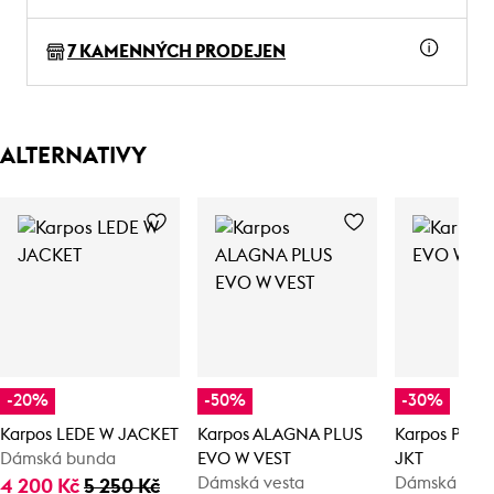
7 KAMENNÝCH PRODEJEN
ALTERNATIVY
-20%
-50%
-30%
Karpos LEDE W JACKET
Karpos ALAGNA PLUS
Karpos PARE
Dámská bunda
EVO W VEST
JKT
Dámská vesta
Dámská bun
4 200 Kč
5 250 Kč