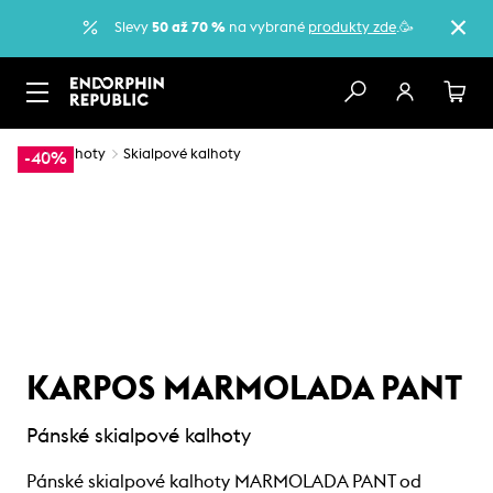
Slevy
50 až 70 %
na vybrané
produkty zde
.🥳
…
Kalhoty
Skialpové kalhoty
-40%
KARPOS MARMOLADA PANT
Pánské skialpové kalhoty
Pánské skialpové kalhoty MARMOLADA PANT od