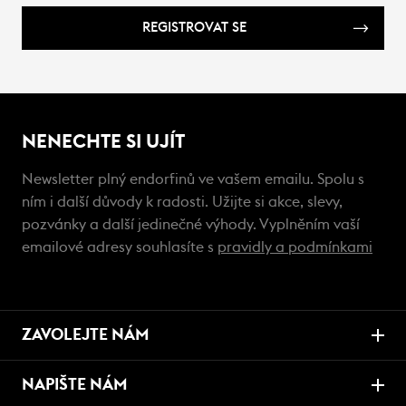
REGISTROVAT SE
NENECHTE SI UJÍT
Newsletter plný endorfinů ve vašem emailu. Spolu s
ním i další důvody k radosti. Užijte si akce, slevy,
pozvánky a další jedinečné výhody. Vyplněním vaší
emailové adresy souhlasíte s
pravidly a podmínkami
ZAVOLEJTE NÁM
NAPIŠTE NÁM