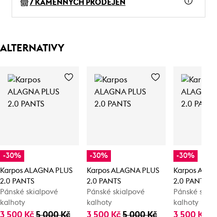
7 KAMENNÝCH PRODEJEN
ALTERNATIVY
-30%
-30%
-30%
Karpos ALAGNA PLUS
Karpos ALAGNA PLUS
Karpos ALA
2.0 PANTS
2.0 PANTS
2.0 PANTS
Pánské skialpové
Pánské skialpové
Pánské skia
kalhoty
kalhoty
kalhoty
3 500 Kč
5 000 Kč
3 500 Kč
5 000 Kč
3 500 Kč
5