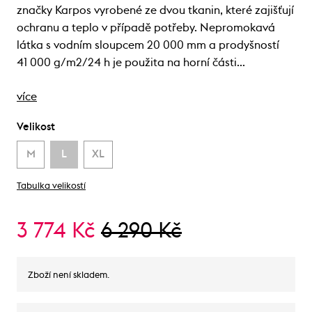
značky Karpos vyrobené ze dvou tkanin, které zajišťují
ochranu a teplo v případě potřeby. Nepromokavá
látka s vodním sloupcem 20 000 mm a prodyšností
41 000 g/m2/24 h je použita na horní části…
více
Velikost
M
L
XL
Tabulka velikostí
3 774 Kč
6 290 Kč
Zboží není skladem.