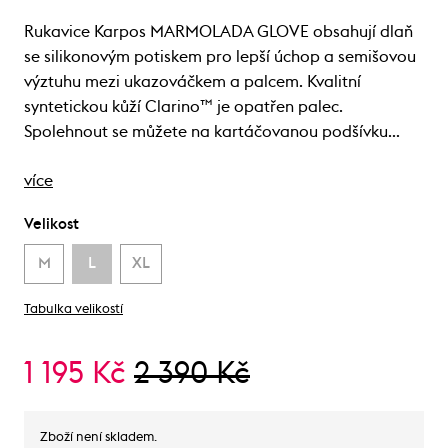
Rukavice Karpos MARMOLADA GLOVE obsahují dlaň
se silikonovým potiskem pro lepší úchop a semišovou
výztuhu mezi ukazováčkem a palcem. Kvalitní
syntetickou kůží Clarino™ je opatřen palec.
Spolehnout se můžete na kartáčovanou podšívku…
více
Velikost
M
L
XL
Tabulka velikostí
1 195 Kč
2 390 Kč
Zboží není skladem.