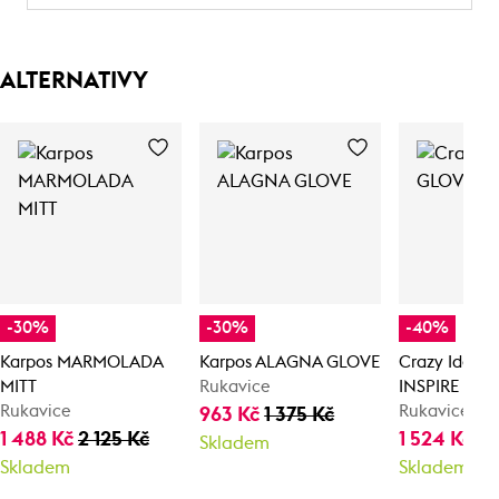
ALTERNATIVY
-30%
-30%
-40%
Karpos MARMOLADA
Karpos ALAGNA GLOVE
Crazy Idea 
MITT
Rukavice
INSPIRE
Rukavice
Rukavice
963 Kč
1 375 Kč
1 488 Kč
2 125 Kč
1 524 Kč
2 
Skladem
Skladem
Skladem