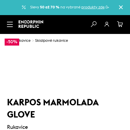
Slevy
50 až 70 %
na vybrané
produkty zde
.🥳
…
Rukavice
Skialpové rukavice
-50%
KARPOS MARMOLADA
GLOVE
Rukavice