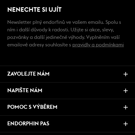
NENECHTE SI UJÍT
Newsletter plný endorfinů ve vašem emailu. Spolu s
ním i další důvody k radosti. Užijte si akce, slevy,
pozvánky a další jedinečné výhody. Vyplněním vaší
emailové adresy souhlasíte s
pravidly a podmínkami
ZAVOLEJTE NÁM
NAPIŠTE NÁM
POMOC S VÝBĚREM
ENDORPHIN PAS