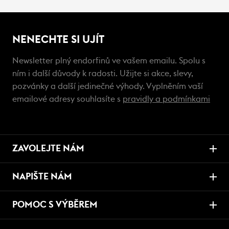
NENECHTE SI UJÍT
Newsletter plný endorfinů ve vašem emailu. Spolu s
ním i další důvody k radosti. Užijte si akce, slevy,
pozvánky a další jedinečné výhody. Vyplněním vaší
emailové adresy souhlasíte s
pravidly a podmínkami
ZAVOLEJTE NÁM
NAPIŠTE NÁM
POMOC S VÝBĚREM