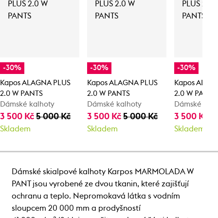
-30%
-30%
-30%
Kapos ALAGNA PLUS
Kapos ALAGNA PLUS
Kapos ALAG
2.0 W PANTS
2.0 W PANTS
2.0 W PANTS
Dámské kalhoty
Dámské kalhoty
Dámské kalh
3 500 Kč
5 000 Kč
3 500 Kč
5 000 Kč
3 500 Kč
5
Skladem
Skladem
Skladem
Dámské skialpové kalhoty Karpos MARMOLADA W
PANT jsou vyrobené ze dvou tkanin, které zajišťují
ochranu a teplo. Nepromokavá látka s vodním
sloupcem 20 000 mm a prodyšností