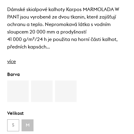
Dámské skialpové kalhoty Karpos MARMOLADA W
PANT jsou vyrobené ze dvou tkanin, které zajišťují
ochranu a teplo. Nepromokavá látka s vodním
sloupcem 20 000 mm a prodyšností
41 000 g/m²/24 h je použita na horní části kalhot,
předních kapsách…
více
Barva
Velikost
S
M