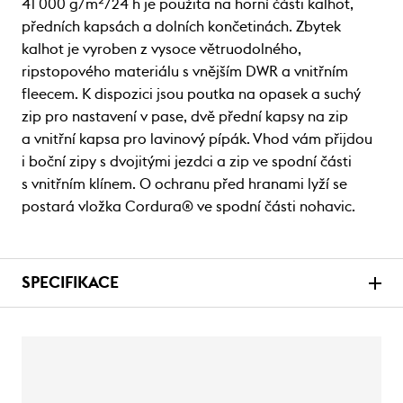
41 000 g/m²/24 h je použita na horní části kalhot,
předních kapsách a dolních končetinách. Zbytek
kalhot je vyroben z vysoce větruodolného,
ripstopového materiálu s vnějším DWR a vnitřním
fleecem. K dispozici jsou poutka na opasek a suchý
zip pro nastavení v pase, dvě přední kapsy na zip
a vnitřní kapsa pro lavinový pípák. Vhod vám přijdou
i boční zipy s dvojitými jezdci a zip ve spodní části
s vnitřním klínem. O ochranu před hranami lyží se
postará vložka Cordura® ve spodní části nohavic.
SPECIFIKACE