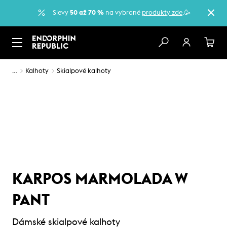
Slevy
50 až 70 %
na vybrané
produkty zde
.🥳
…
Kalhoty
Skialpové kalhoty
KARPOS MARMOLADA W
PANT
Dámské skialpové kalhoty