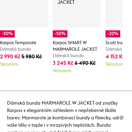
-50%
-50%
-20%
Karpos Temporale
Karpos SMART W
Scott Insulo
Dámská bunda
MARMAROLE JACKET
Dámská bun
Dámská bunda
2 990 Kč
5 980 Kč
4 152 Kč
5 
3 245 Kč
6 490 Kč
Skladem
Skladem
Skladem
Dámská bunda MARMAROLE W JACKET od značky
Karpos s elegantním vzhledem v nepřeberné škále
barev. Marmarole je kombinací bundy a fleecky, udrží
vaše tělo v teple i v mrazivých teplotách. Bunda