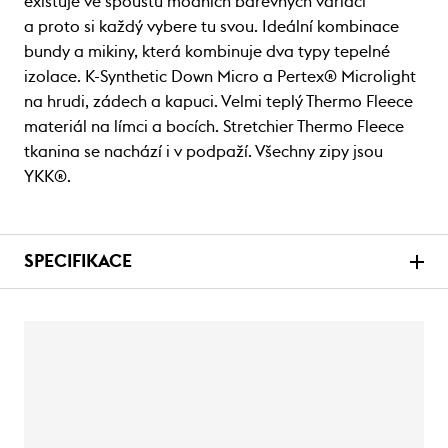
existuje ve spoustu módních barevných variací
a proto si každý vybere tu svou. Ideální kombinace
bundy a mikiny, která kombinuje dva typy tepelné
izolace. K-Synthetic Down Micro a Pertex® Microlight
na hrudi, zádech a kapuci. Velmi teplý Thermo Fleece
materiál na límci a bocích. Stretchier Thermo Fleece
tkanina se nachází i v podpaží. Všechny zipy jsou
YKK®.
SPECIFIKACE