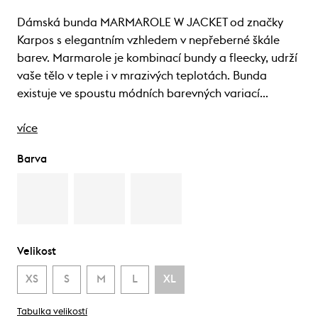
Dámská bunda MARMAROLE W JACKET od značky
Karpos s elegantním vzhledem v nepřeberné škále
barev. Marmarole je kombinací bundy a fleecky, udrží
vaše tělo v teple i v mrazivých teplotách. Bunda
existuje ve spoustu módních barevných variací…
více
Barva
Velikost
XS
S
M
L
XL
Tabulka velikostí