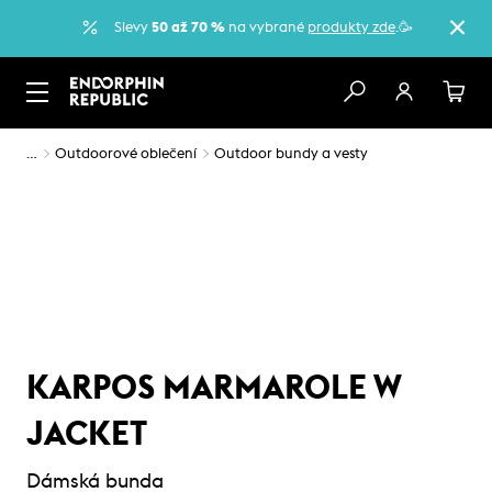
Slevy
50 až 70 %
na vybrané
produkty zde
.🥳
…
Outdoorové oblečení
Outdoor bundy a vesty
KARPOS MARMAROLE W
JACKET
Dámská bunda