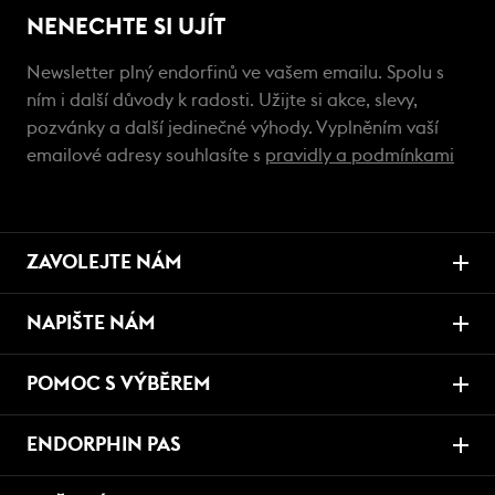
NENECHTE SI UJÍT
Newsletter plný endorfinů ve vašem emailu. Spolu s
ním i další důvody k radosti. Užijte si akce, slevy,
pozvánky a další jedinečné výhody. Vyplněním vaší
emailové adresy souhlasíte s
pravidly a podmínkami
ZAVOLEJTE NÁM
NAPIŠTE NÁM
POMOC S VÝBĚREM
ENDORPHIN PAS