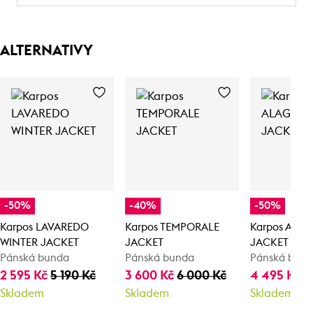
ALTERNATIVY
-50%
-40%
-50%
Karpos LAVAREDO
Karpos TEMPORALE
Karpos AL
WINTER JACKET
JACKET
JACKET
Pánská bunda
Pánská bunda
Pánská bun
2 595 Kč
5 190 Kč
3 600 Kč
6 000 Kč
4 495 Kč
8
Skladem
Skladem
Skladem