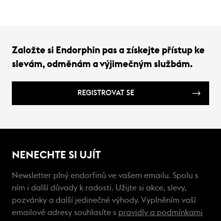
Založte si Endorphin pas a získejte přístup ke
slevám, odměnám a výjimečným službám.
REGISTROVAT SE
NENECHTE SI UJÍT
Newsletter plný endorfinů ve vašem emailu. Spolu s
ním i další důvody k radosti. Užijte si akce, slevy,
pozvánky a další jedinečné výhody. Vyplněním vaší
emailové adresy souhlasíte s
pravidly a podmínkami