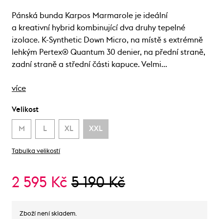
Pánská bunda Karpos Marmarole je ideální
a kreativní hybrid kombinující dva druhy tepelné
izolace. K-Synthetic Down Micro, na místě s extrémně
lehkým Pertex® Quantum 30 denier, na přední straně,
zadní straně a střední části kapuce. Velmi…
více
Velikost
M
L
XL
XXL
Tabulka velikostí
2 595 Kč
5 190 Kč
Zboží není skladem.