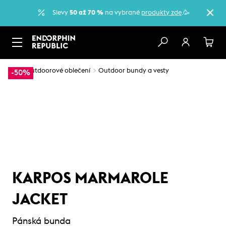
Slevy
50 až 70 %
na vybrané
produkty zde
.🥳
…
Outdoorové oblečení
Outdoor bundy a vesty
-50%
KARPOS MARMAROLE
JACKET
Pánská bunda