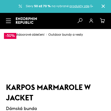
Slevy
50 až 70 %
na vybrané
produkty zde
.🥳
…
Outdoorové oblečení
Outdoor bundy a vesty
-50%
KARPOS MARMAROLE W
JACKET
Dámská bunda