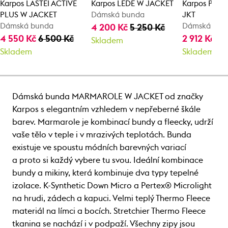
Karpos LASTEI ACTIVE
Karpos LEDE W JACKET
Karpos PARE
PLUS W JACKET
Dámská bunda
JKT
Dámská bunda
Dámská bun
4 200 Kč
5 250 Kč
4 550 Kč
6 500 Kč
2 912 Kč
4 
Skladem
Skladem
Skladem
Dámská bunda MARMAROLE W JACKET od značky
Karpos s elegantním vzhledem v nepřeberné škále
barev. Marmarole je kombinací bundy a fleecky, udrží
vaše tělo v teple i v mrazivých teplotách. Bunda
existuje ve spoustu módních barevných variací
a proto si každý vybere tu svou. Ideální kombinace
bundy a mikiny, která kombinuje dva typy tepelné
izolace. K-Synthetic Down Micro a Pertex® Microlight
na hrudi, zádech a kapuci. Velmi teplý Thermo Fleece
materiál na límci a bocích. Stretchier Thermo Fleece
tkanina se nachází i v podpaží. Všechny zipy jsou