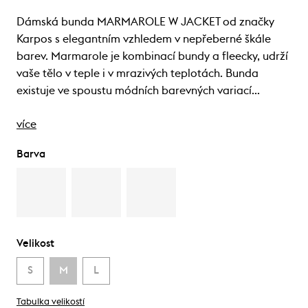
Dámská bunda MARMAROLE W JACKET od značky
Karpos s elegantním vzhledem v nepřeberné škále
barev. Marmarole je kombinací bundy a fleecky, udrží
vaše tělo v teple i v mrazivých teplotách. Bunda
existuje ve spoustu módních barevných variací…
více
Barva
Velikost
S
M
L
Tabulka velikostí