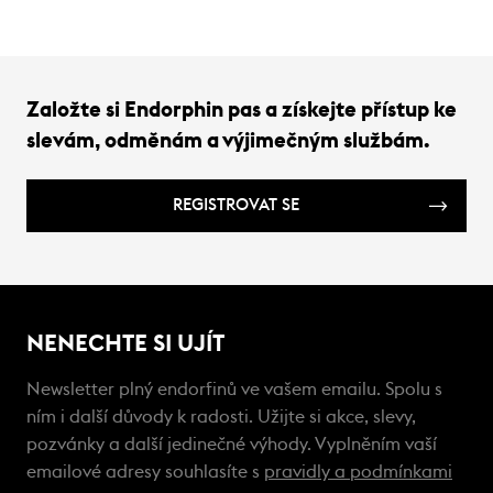
Založte si Endorphin pas a získejte přístup ke
slevám, odměnám a výjimečným službám.
REGISTROVAT SE
NENECHTE SI UJÍT
Newsletter plný endorfinů ve vašem emailu. Spolu s
ním i další důvody k radosti. Užijte si akce, slevy,
pozvánky a další jedinečné výhody. Vyplněním vaší
emailové adresy souhlasíte s
pravidly a podmínkami