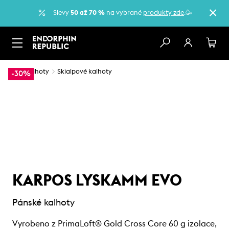
Slevy
50 až 70 %
na vybrané
produkty zde
.🥳
…
Kalhoty
Skialpové kalhoty
-30%
KARPOS LYSKAMM EVO
Pánské kalhoty
Vyrobeno z PrimaLoft® Gold Cross Core 60 g izolace,