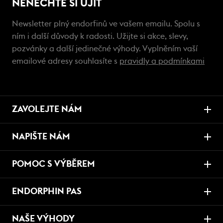
NENECHTE SI UJÍT
Newsletter plný endorfinů ve vašem emailu. Spolu s
ním i další důvody k radosti. Užijte si akce, slevy,
pozvánky a další jedinečné výhody. Vyplněním vaší
emailové adresy souhlasíte s
pravidly a podmínkami
ZAVOLEJTE NÁM
NAPIŠTE NÁM
POMOC S VÝBĚREM
ENDORPHIN PAS
NAŠE VÝHODY