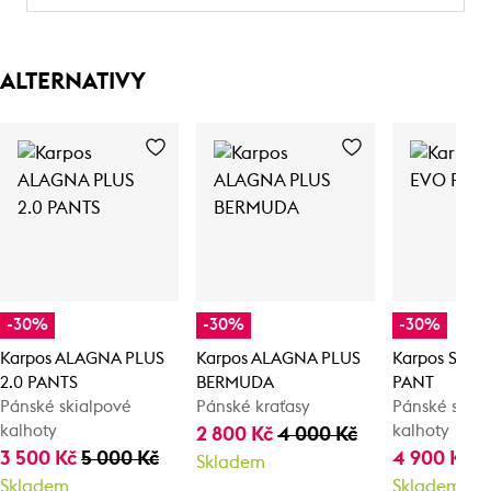
ALTERNATIVY
-30%
-30%
-30%
Karpos ALAGNA PLUS
Karpos ALAGNA PLUS
Karpos STO
2.0 PANTS
BERMUDA
PANT
Pánské skialpové
Pánské kraťasy
Pánské skia
kalhoty
kalhoty
2 800 Kč
4 000 Kč
3 500 Kč
5 000 Kč
4 900 Kč
7
Skladem
Skladem
Skladem