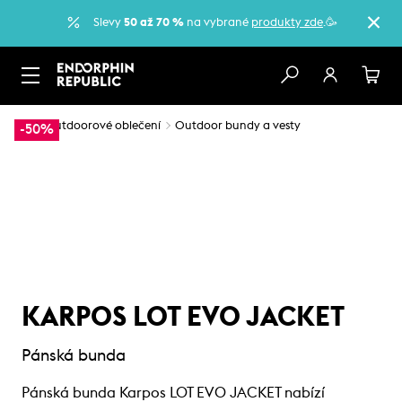
Slevy
50 až 70 %
na vybrané
produkty zde
.🥳
…
Outdoorové oblečení
Outdoor bundy a vesty
-50%
KARPOS LOT EVO JACKET
Pánská bunda
Pánská bunda Karpos LOT EVO JACKET nabízí