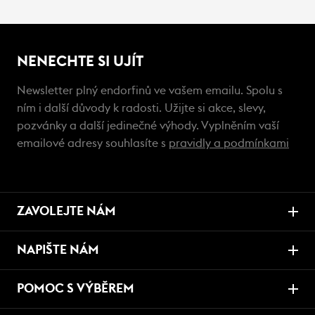
NENECHTE SI UJÍT
Newsletter plný endorfinů ve vašem emailu. Spolu s
ním i další důvody k radosti. Užijte si akce, slevy,
pozvánky a další jedinečné výhody. Vyplněním vaší
emailové adresy souhlasíte s
pravidly a podmínkami
ZAVOLEJTE NÁM
NAPIŠTE NÁM
POMOC S VÝBĚREM