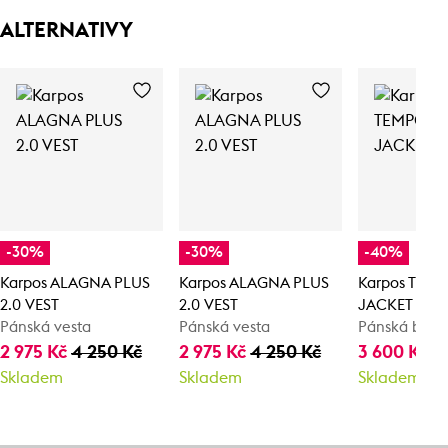
ALTERNATIVY
-30%
-30%
-40%
Karpos ALAGNA PLUS
Karpos ALAGNA PLUS
Karpos TEM
2.0 VEST
2.0 VEST
JACKET
Pánská vesta
Pánská vesta
Pánská bun
2 975 Kč
4 250 Kč
2 975 Kč
4 250 Kč
3 600 Kč
6
Skladem
Skladem
Skladem