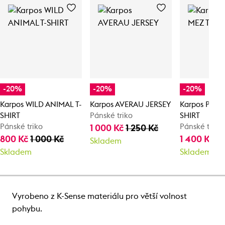
-20%
-20%
-20%
Karpos WILD ANIMAL T-
Karpos AVERAU JERSEY
Karpos PIZ D
SHIRT
Pánské triko
SHIRT
Pánské triko
Pánské triko
1 000 Kč
1 250 Kč
800 Kč
1 000 Kč
1 400 Kč
1 
Skladem
Skladem
Skladem
Vyrobeno z K-Sense materiálu pro větší volnost
pohybu.