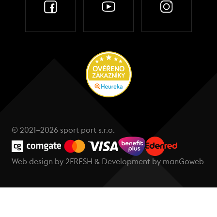
© 2021–2026 sport port s.r.o.
Web design by
2FRESH
& Development by
manGoweb