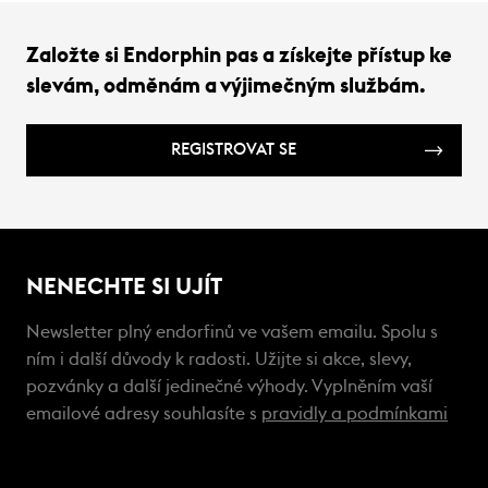
Založte si Endorphin pas a získejte přístup ke
slevám, odměnám a výjimečným službám.
REGISTROVAT SE
NENECHTE SI UJÍT
Newsletter plný endorfinů ve vašem emailu. Spolu s
ním i další důvody k radosti. Užijte si akce, slevy,
pozvánky a další jedinečné výhody. Vyplněním vaší
emailové adresy souhlasíte s
pravidly a podmínkami