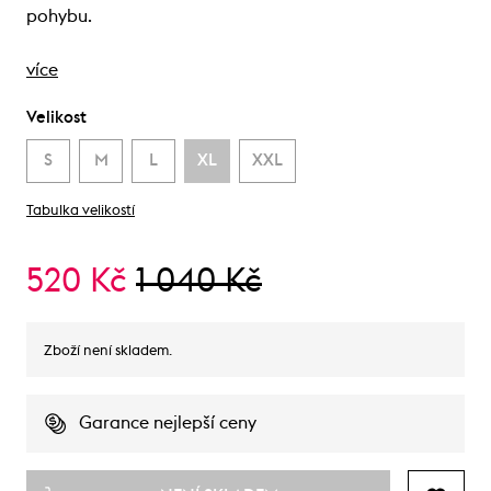
pohybu.
více
Velikost
S
M
L
XL
XXL
Tabulka velikostí
520 Kč
1 040 Kč
Zboží není skladem.
Garance nejlepší ceny