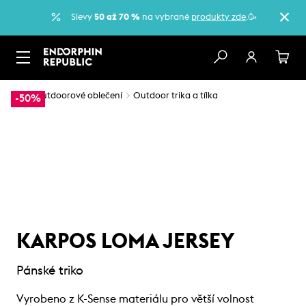
Slevy
50 až 70 %
na vybrané
produkty zde
.🥳
…
Outdoorové oblečení
Outdoor trika a tílka
-50%
KARPOS LOMA JERSEY
Pánské triko
Vyrobeno z K-Sense materiálu pro větší volnost