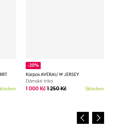
-20%
-20%
IRT
Karpos AVERAU W JERSEY
Karpos E
Dámské triko
Dámské tí
1 000 Kč
1 250 Kč
1 200 K
kladem
Skladem