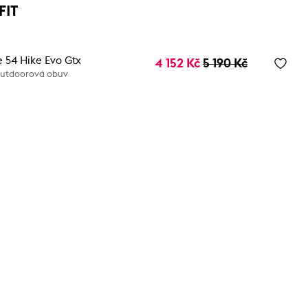
FIT
 54 Hike Evo Gtx
4 152 Kč
5 190 Kč
utdoorová obuv