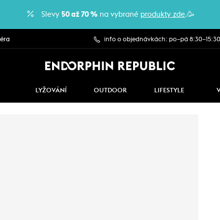
Slevy
50 až 70 %
na vybrané
produkty zde
.🥳
iéra
info o objednávkách: po–pá 8:30–15:3
LYŽOVÁNÍ
OUTDOOR
LIFESTYLE