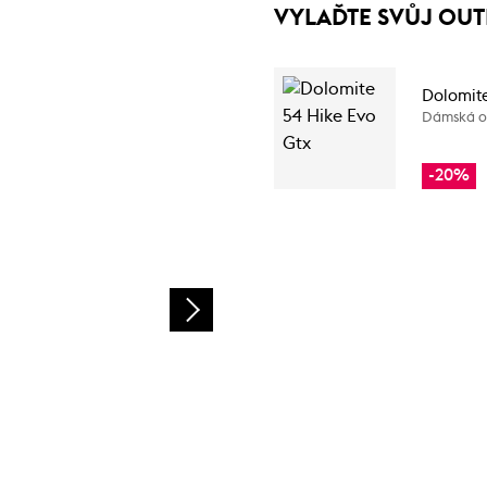
VYLAĎTE SVŮJ OUT
Dolomite
Dámská o
-20%