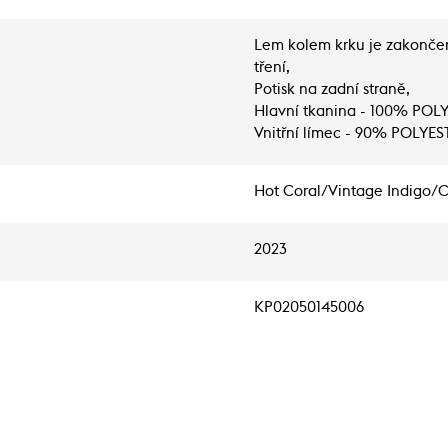
Lem kolem krku je zakonče
tření,
Potisk na zadní straně,
Hlavní tkanina - 100% POL
Vnitřní límec - 90% POLYE
Hot Coral/Vintage Indigo/
2023
KP02050145006