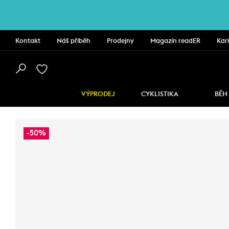
Kontakt
Náš příběh
Prodejny
Magazín readER
Kar
VÝPRODEJ
CYKLISTIKA
BĚH
-50%