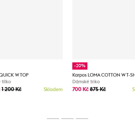
-20%
 QUICK W TOP
Karpos LOMA COTTON W T-SH
tílko
Dámské triko
č
1 200 Kč
700 Kč
875 Kč
Skladem
S