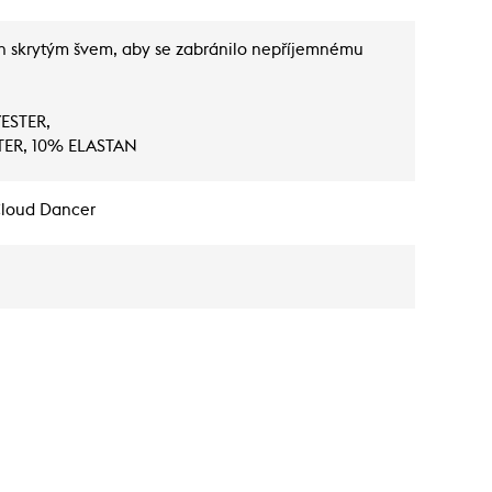
n skrytým švem, aby se zabránilo nepříjemnému
YESTER,
STER, 10% ELASTAN
Cloud Dancer