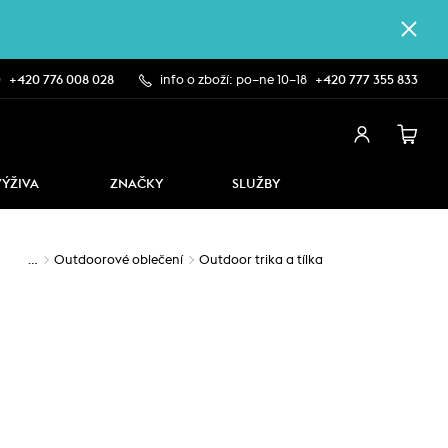
0
+420 776 008 028
info o zboží: po–ne 10–18
+420 777 355 833
VÝŽIVA
ZNAČKY
SLUŽBY
…
Outdoorové oblečení
Outdoor trika a tílka