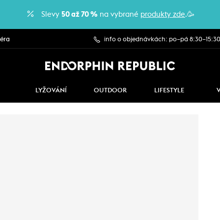
Slevy
50 až 70 %
na vybrané
produkty zde
.🥳
iéra
info o objednávkách: po–pá 8:30–15:3
LYŽOVÁNÍ
OUTDOOR
LIFESTYLE