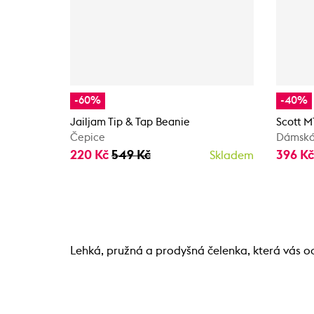
-60%
-40%
Jailjam Tip & Tap Beanie
Scott 
Čepice
Dámská
220 Kč
549 Kč
396 K
Skladem
Lehká, pružná a prodyšná čelenka, která vás o