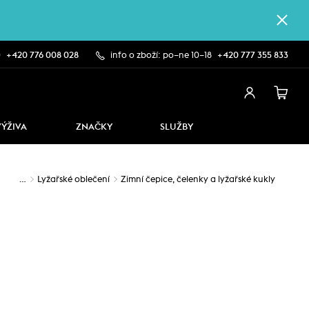
0
+420 776 008 028
info o zboží: po–ne 10–18
+420 777 355 833
VÝŽIVA
ZNAČKY
SLUŽBY
…
Lyžařské oblečení
Zimní čepice, čelenky a lyžařské kukly