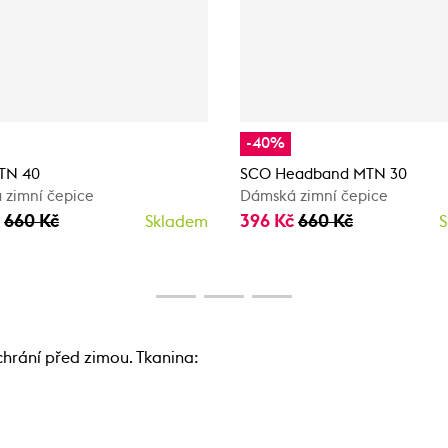
-40%
MTN 40
SCO Headband MTN 30
 zimní čepice
Dámská zimní čepice
č
660 Kč
396 Kč
660 Kč
Skladem
S
chrání před zimou. Tkanina: