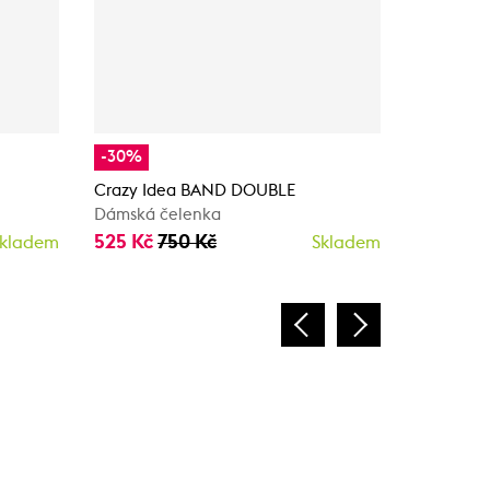
-30%
-40%
Crazy Idea BAND DOUBLE
Scott MT
Dámská čelenka
Dámská z
525 Kč
750 Kč
477 Kč
7
kladem
Skladem