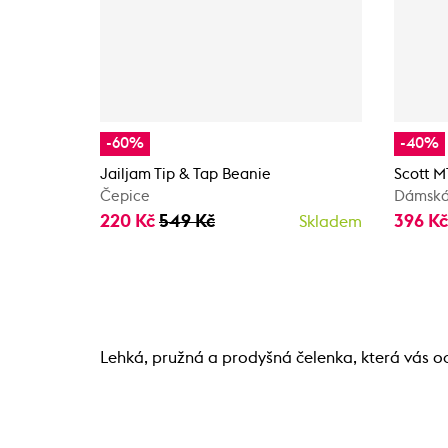
-60%
-40%
Jailjam Tip & Tap Beanie
Scott 
Čepice
Dámská
220 Kč
549 Kč
396 K
Skladem
Lehká, pružná a prodyšná čelenka, která vás o