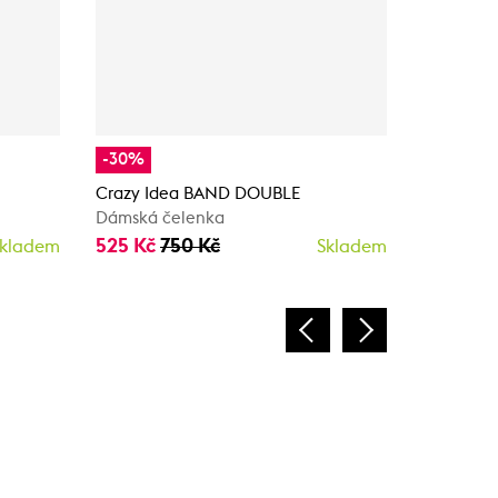
-30%
-40%
Crazy Idea BAND DOUBLE
Scott MT
Dámská čelenka
Dámská z
525 Kč
750 Kč
477 Kč
7
kladem
Skladem