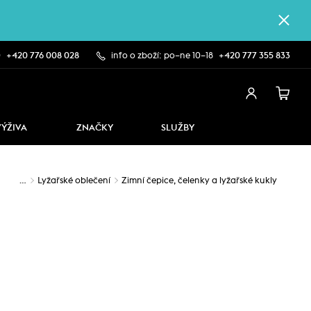
0
+420 776 008 028
info o zboží: po–ne 10–18
+420 777 355 833
VÝŽIVA
ZNAČKY
SLUŽBY
…
Lyžařské oblečení
Zimní čepice, čelenky a lyžařské kukly