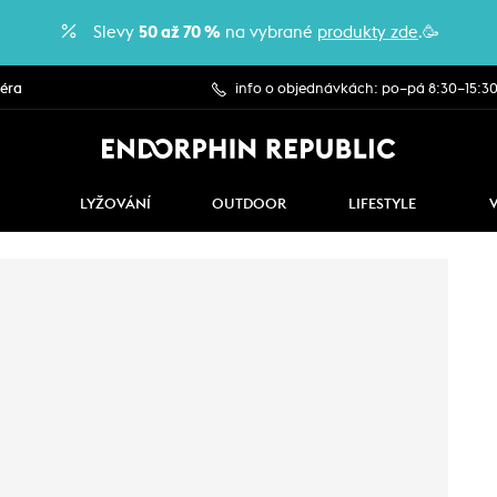
Slevy
50 až 70 %
na vybrané
produkty zde
.🥳
iéra
info o objednávkách: po–pá 8:30–15:3
LYŽOVÁNÍ
OUTDOOR
LIFESTYLE