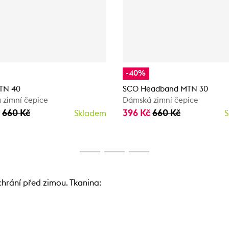
-40%
MTN 40
SCO Headband MTN 30
 zimní čepice
Dámská zimní čepice
č
660 Kč
396 Kč
660 Kč
Skladem
S
chrání před zimou. Tkanina: