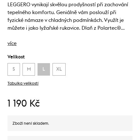
LEGGERO vynikají skvělou prodyšností při zachování
tepelného komfortu. Geniálně vám poslouží při
fyzické námaze v chladných podmínkách. Využít je
můžete i jako lyžařské rukavice. Dlaň z Polartec®…
více
Velikost
S
M
L
XL
Tabulka velikostí
1 190 Kč
Zboží není skladem.