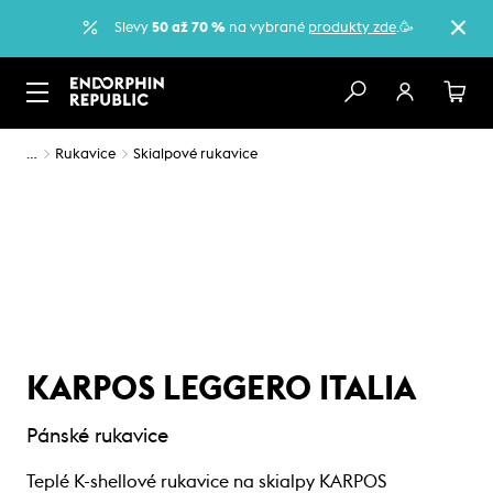
Slevy
50 až 70 %
na vybrané
produkty zde
.🥳
…
Rukavice
Skialpové rukavice
KARPOS LEGGERO ITALIA
Pánské rukavice
Teplé K-shellové rukavice na skialpy KARPOS