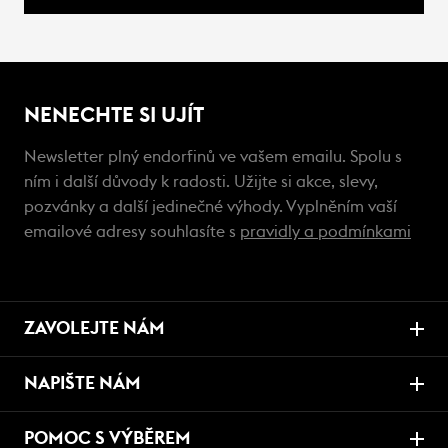
NENECHTE SI UJÍT
Newsletter plný endorfinů ve vašem emailu. Spolu s
ním i další důvody k radosti. Užijte si akce, slevy,
pozvánky a další jedinečné výhody. Vyplněním vaší
emailové adresy souhlasíte s
pravidly a podmínkami
ZAVOLEJTE NÁM
NAPIŠTE NÁM
POMOC S VÝBĚREM