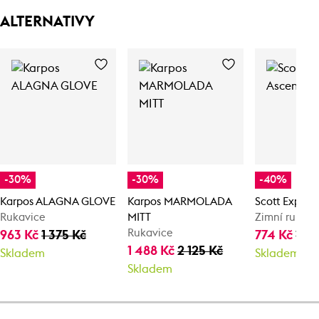
ALTERNATIVY
-30%
-30%
-40%
Karpos ALAGNA GLOVE
Karpos MARMOLADA
Scott Explora
Rukavice
MITT
Zimní rukavi
Rukavice
963 Kč
1 375 Kč
774 Kč
1 29
1 488 Kč
2 125 Kč
Skladem
Skladem
Skladem