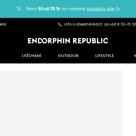
Slevy
50 až 70 %
na vybrané
produkty zde
.🥳
iéra
info o objednávkách: po–pá 8:30–15:3
LYŽOVÁNÍ
OUTDOOR
LIFESTYLE