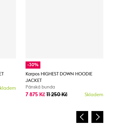
-30%
SCOTT Jac
Dryo 2.5L
ET
Karpos HIGHEST DOWN HOODIE
Pánská b
JACKET
4 450 K
Pánská bunda
kladem
7 875 Kč
11 250 Kč
Skladem