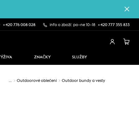
0
+420 776 008 028
info o zboží: po–ne 10–18
+420 777 355 833
VÝŽIVA
ZNAČKY
SLUŽBY
…
Outdoorové oblečení
Outdoor bundy a vesty