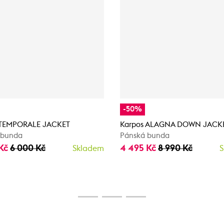
-50%
 TEMPORALE JACKET
Karpos ALAGNA DOWN JACK
 bunda
Pánská bunda
 Kč
6 000 Kč
4 495 Kč
8 990 Kč
Skladem
S