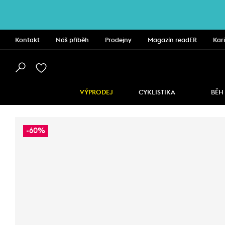
Kontakt
Náš příběh
Prodejny
Magazín readER
Kar
VÝPRODEJ
CYKLISTIKA
BĚH
-60%