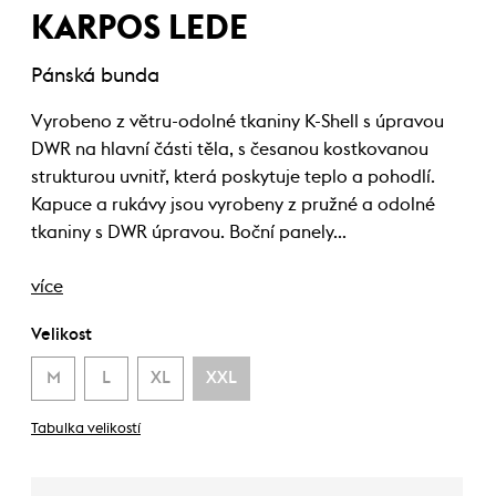
KARPOS LEDE
Pánská bunda
Vyrobeno z větru-odolné tkaniny K-Shell s úpravou
DWR na hlavní části těla, s česanou kostkovanou
strukturou uvnitř, která poskytuje teplo a pohodlí.
Kapuce a rukávy jsou vyrobeny z pružné a odolné
tkaniny s DWR úpravou. Boční panely…
více
Velikost
M
L
XL
XXL
Tabulka velikostí