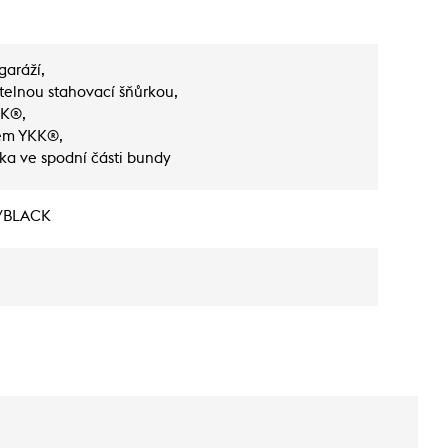
garáží,
telnou stahovací šňůrkou,
KK®,
pem YKK®,
ka ve spodní části bundy
/BLACK