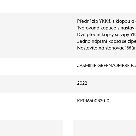
Přední zip YKK® s klopou a 
Tvarovaná kapuce s nastavi
Dvě přední kapsy se zipy Y
Jedna náprsní kapsa se zi
Nastavitelná stahovací šňůr
JASMINE GREEN/OMBRE B.
2022
KP01660082010