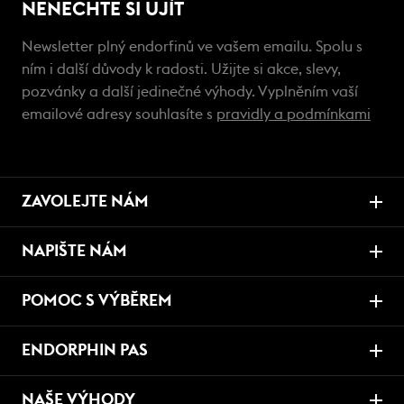
NENECHTE SI UJÍT
Newsletter plný endorfinů ve vašem emailu. Spolu s
ním i další důvody k radosti. Užijte si akce, slevy,
pozvánky a další jedinečné výhody. Vyplněním vaší
emailové adresy souhlasíte s
pravidly a podmínkami
ZAVOLEJTE NÁM
NAPIŠTE NÁM
POMOC S VÝBĚREM
ENDORPHIN PAS
NAŠE VÝHODY