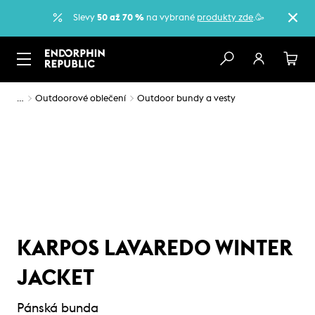
Slevy
50 až 70 %
na vybrané
produkty zde
.🥳
…
Outdoorové oblečení
Outdoor bundy a vesty
KARPOS LAVAREDO WINTER
JACKET
Pánská bunda