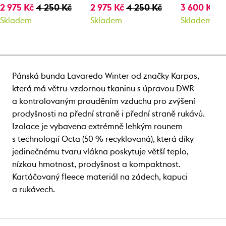
2 975 Kč
4 250 Kč
2 975 Kč
4 250 Kč
3 600 Kč
6
Skladem
Skladem
Skladem
Pánská bunda Lavaredo Winter od značky Karpos,
která má větru-vzdornou tkaninu s úpravou DWR
a kontrolovaným prouděním vzduchu pro zvýšení
prodyšnosti na přední straně i přední straně rukávů.
Izolace je vybavena extrémně lehkým rounem
s technologií Octa (50 % recyklovaná), která díky
jedinečnému tvaru vlákna poskytuje větší teplo,
nízkou hmotnost, prodyšnost a kompaktnost.
Kartáčovaný fleece materiál na zádech, kapuci
a rukávech.