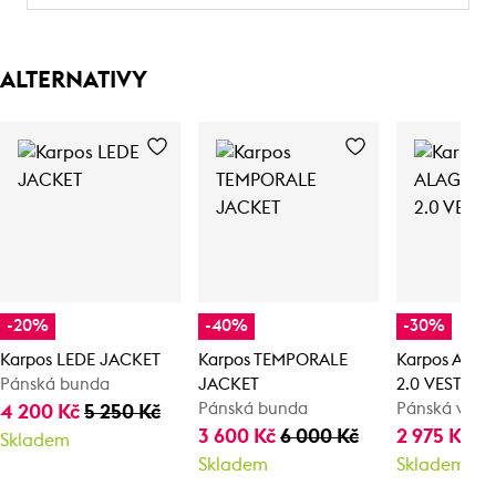
ALTERNATIVY
-20%
-40%
-30%
Karpos LEDE JACKET
Karpos TEMPORALE
Karpos ALA
Pánská bunda
JACKET
2.0 VEST
Pánská bunda
Pánská vest
4 200 Kč
5 250 Kč
3 600 Kč
6 000 Kč
2 975 Kč
4 
Skladem
Skladem
Skladem