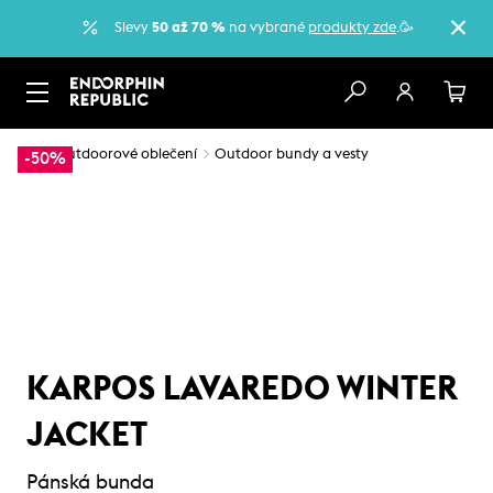
Slevy
50 až 70 %
na vybrané
produkty zde
.🥳
…
Outdoorové oblečení
Outdoor bundy a vesty
-50%
KARPOS LAVAREDO WINTER
JACKET
Pánská bunda