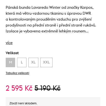
Pánská bunda Lavaredo Winter od značky Karpos,
která má větru-vzdornou tkaninu s úpravou DWR
a kontrolovaným prouděním vzduchu pro zvýšení
prodyšnosti na přední straně i přední straně rukávů.
Izolace je vybavena extrémně lehkým rounem…
více
Velikost
M
L
XL
XXL
Tabulka velikostí
2 595 Kč
5 190 Kč
Zboží není skladem.