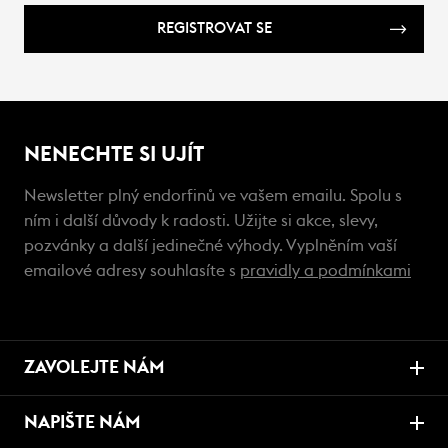
REGISTROVAT SE
NENECHTE SI UJÍT
Newsletter plný endorfinů ve vašem emailu. Spolu s
ním i další důvody k radosti. Užijte si akce, slevy,
pozvánky a další jedinečné výhody. Vyplněním vaší
emailové adresy souhlasíte s
pravidly a podmínkami
ZAVOLEJTE NÁM
NAPIŠTE NÁM