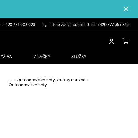
0
+420 776 008 028
info o zboží: po–ne 10–18
+420 777 355 833
VÝŽIVA
ZNAČKY
SLUŽBY
…
Outdoorové kalhoty, kraťasy a sukně
Outdoorové kalhoty