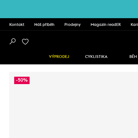
Kontakt
Náš příběh
Prodejny
Magazín readER
Kar
VÝPRODEJ
CYKLISTIKA
BĚH
-50%