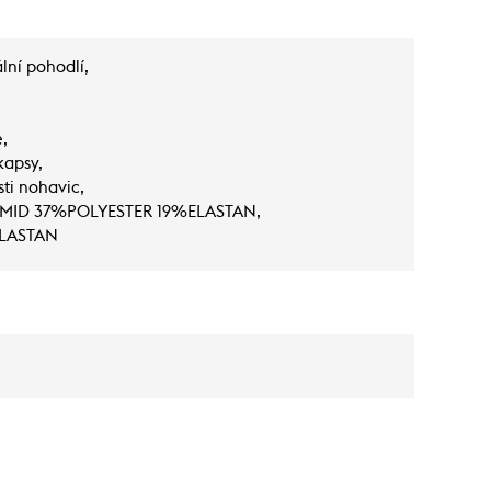
lní pohodlí,
e,
kapsy,
sti nohavic,
YAMID 37%POLYESTER 19%ELASTAN,
ELASTAN