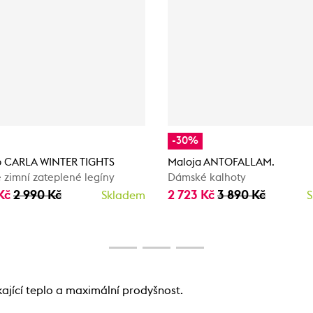
-30%
 CARLA WINTER TIGHTS
Maloja ANTOFALLAM.
zimní zateplené legíny
Dámské kalhoty
 Kč
2 990 Kč
2 723 Kč
3 890 Kč
Skladem
S
ající teplo a maximální prodyšnost.