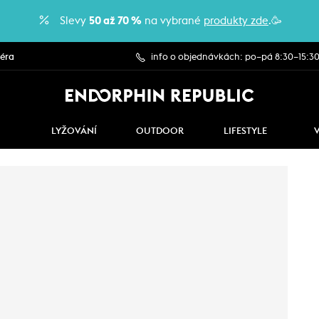
Slevy
50 až 70 %
na vybrané
produkty zde
.🥳
iéra
info o objednávkách: po–pá 8:30–15:3
LYŽOVÁNÍ
OUTDOOR
LIFESTYLE