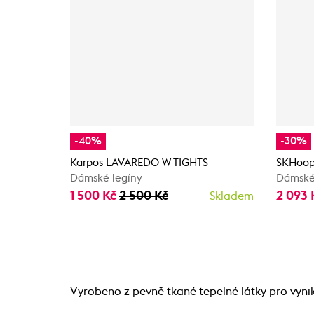
-40%
-30%
Karpos LAVAREDO W TIGHTS
SKHoop
Dámské legíny
Dámské 
1 500 Kč
2 500 Kč
2 093
Skladem
Vyrobeno z pevně tkané tepelné látky pro vynik